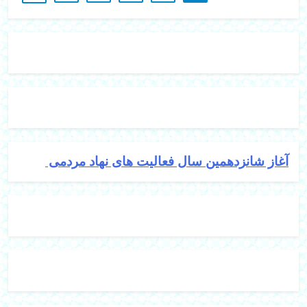
آغاز شانزدهمین سال فعالیت های نهاد مردمی