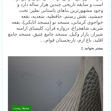
است و سابقه تاريخى چندين هزار ساله دارد و
وجود مشهورترين بناهاى باستانى نظير: تخت
جمشيد، نقش رستم، حافظيه، سعديه، بقعه
خواجوى كرمانى، مسجد نو (مسجد اتابكى)، بقعه
شريف شاهچراغ، دروازه قرآن، كليساى ارامنه
شيراز، بازار وكيل، مسجد جامع عتيق، مسجد جامع
اقليد، باغ ارم، نارنجستان قوام،…
بیشتر بخوانید
محیط زیست