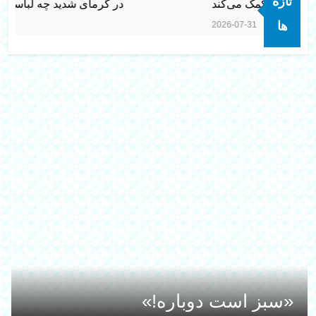
تازه
در گرمای شدید چه لباسی بپوشیم تا خن
ها
2026-07-31
«سبز است دوباره!»