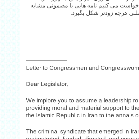
رخواست می کنیم نامه هایی با مضمونی مشابه
لمللی هرچه زودتر شکل بگیرد.
———————
Letter to Congressmen and Congresswo
Dear Legislator,
We implore you to assume a leadership rol
providing moral and material support to the 
the Islamic Republic in Iran to the annals of
The criminal syndicate that emerged in Iran
orchestrated, funded, directed, and overs