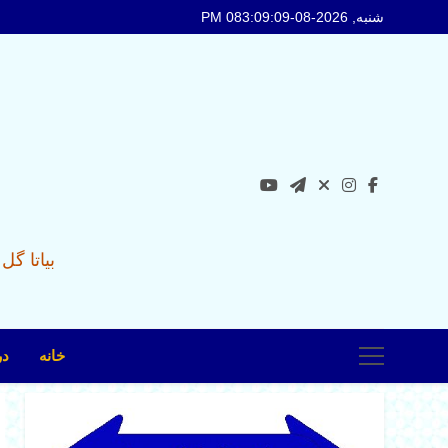
Ski
شنبه, 2026-08-08
3:09:10 PM
t
conten
بیاتا گ
خانه
در