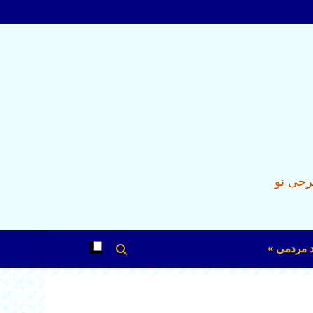
رحی نو
د مردمی »