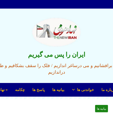
ایران را پس می گیریم
ل برافشانیم و می درساغر اندازیم / فلک را سقف بشکافیم و ط
دراندازیم
باره ما
خواندنی ها
بیانیه ها
پاسخ ها
چکامه
« نها
بیانیه ها