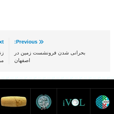
t:
Previous:
راهبری
بحرانی شدن فرونشست زمین در
زن
نوشته
اصفهان
مر