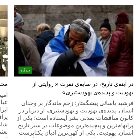
دیدگاه
در آینه‌ی تاریخ، در سایه‌ی نفرت « روایتی از
محمد
یهودیت و پدیده‌ی یهودستیزی»
امی
عبا
فرشید یاسائی پیشگفتار: زخم ماندگار بر وجدان
ایر
انسان. پدیده‌ی یهودیت و یهودستیزی، از دیرباز در
پراف
کانون مناقشات تمدنی بشر ایستاده است؛ یکی از
شاه 
پرابهام‌ترین و پیچیده‌ترین موضوعات در سیر تاریخ
بعثی
انسان. یهودیت، یکی از کهن‌ترین ادیان یکتاپرست