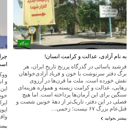
دیدگاه
به نام آزادی، عدالت و کرامت انسان!
چرا
اس
فرشید یاسائی در گذرگاه پررنج تاریخ ایران، هر
برگ دفتر سرنوشت با خون و فریاد آزادی‌خواهان
‌وو
نقش خورده است. ملت ما قرن‌ها در آرزوی
و ا
رهایی، عدالت و کرامت زیسته و همواره هزینه‌ای
این
سنگین برای این آرمان‌ها پرداخته است. اما هیچ
خود
فصلی در این دفتر، تاریک‌تر از دههٔ خونین شصت و
ایر
قتل‌عام بزرگ ۶۷ نیست؛ زخمی…
اپوز
واق
بیشتر بخوانید
بیشتر