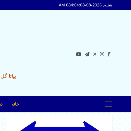
Ski
شنبه, 2026-08-08
4:04:09 AM
t
conten
بیاتا گ
خانه
در