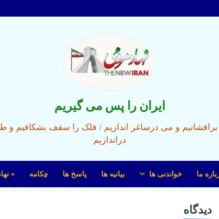
ایران را پس می گیریم
ل برافشانیم و می درساغر اندازیم / فلک را سقف بشکافیم و ط
دراندازیم
باره ما
خواندنی ها
بیانیه ها
پاسخ ها
چکامه
« نها
دیدگاه