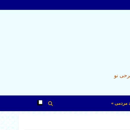
رحی نو
د مردمی »