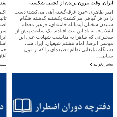
ایران: وقت بیرون پریدن از کشتی شکسته
نقد
امیر طاهری «مرد غرقه‌گشته آهی می‌کشد/ دست
را در هر گیاهی می‌کشد» یکشنبه گذشته هنگام
تائی
شنیدن سخنان آیت‌الله خامنه‌ای، «رهبر معظم
اضطر
انقلاب»، به یاد این بیت افتادم. یک ساعت پیش از
سرن
سخنرانی که ظاهرا به مناسبت شهادت علی ابن
ایر
موسی الرضا، امام هشتم شیعیان، ایراد شد،
اسل
دستگاه تبلیغاتی نظام قصیده‌ای را که از قول
حمل
سنایی…
آغا
بیشتر بخوانید
بیشتر