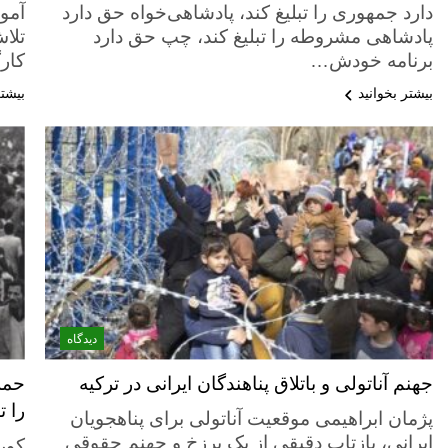
دارد جمهوری را تبلیغ کند، پادشاهی‌خواه حق دارد
آمو
پادشاهی مشروطه را تبلیغ کند، چپ حق دارد
تلاش
برنامه خودش…
کار
بیشتر بخوانید
بیشتر
دیدگاه
جهنم آناتولی و باتلاق پناهندگان ایرانی در ترکیه
حمل
را 
پژمان ابراهیمی موقعیت آناتولی برای پناهجویان
ایرانی، بازتاب دقیقی از یک برزخ و جهنم حقوقی
کور