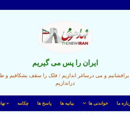
ایران را پس می گیریم
ل برافشانیم و می درساغر اندازیم / فلک را سقف بشکافیم و ط
دراندازیم
باره ما
خواندنی ها
بیانیه ها
پاسخ ها
چکامه
« نها