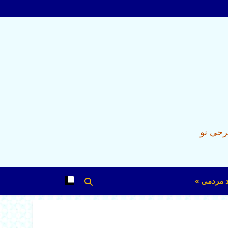
رحی نو
د مردمی »