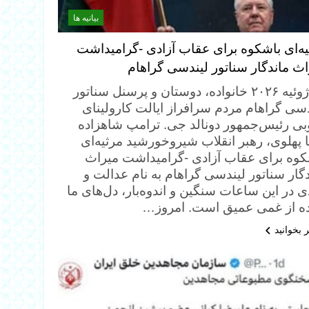
بیانیه ها
یه‌ای باشکوه برای عقاب آزادی -گرامیداشت
اث ماندگار سناتور لیندسی گراهام
۱۳ ژوئیه ۲۰۲۶ خانواده، دوستان و پرسنل سناتور
دسی گراهام مردم سرافراز ایالت کارولینای
بی رئیس‌جمهور دونالد جی. ترامپ شاهزاده
 پهلوی، رهبر انقلاب شیروخورشید مرثیه‌ای
کوه برای عقاب آزادی -گرامیداشت میراث
گار سناتور لیندسی گراهام به نام عدالت و
ی در این ساعات سنگین و اندوه‌بار، دل‌های ما
ده از غمی عمیق است. امروز…
 بخوانید