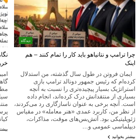
دیدگاه
چرا ترامپ و نتانیاهو باید کار را تمام کنند – هم
نگا
اینک
خرو
ایمان فروتن در طول سال گذشته، من استدلال
امیر
کرده‌ام که رئیس جمهور دونالد ترامپ بازی
گاه
استراتژیک بسیار پیچیده‌تری را نسبت به آنچه
مطا
بسیاری از منتقدانش درک کرده‌اند، انجام داده
سیا
است. آنچه برخی به عنوان ناسازگاری رد می‌کردند،
منت
از نظر من، کاربرد عمدی «هنر معامله» در مقیاس
پرس
ژئوپلیتیکی بود. آتش‌بس‌های موقت، مذاکرات،
کیا
دیپلماسی عمومی و…
بیشتر
بیشتر بخوانید