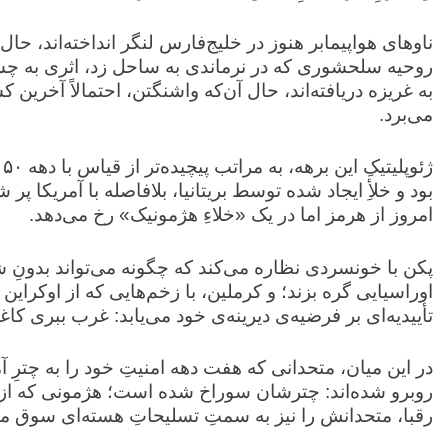
‏ناوهای هواپیمابر هنوز در خلیج‌فارس لنگر انداخته‌اند، حال 
روحیه سلحشوری که در نرماندی به ساحل زد، اثری به چشم
به غریزه دریافته‌اند، حال آن‌که واشنگتن، احتمالاً آخری
می‌برد.
بود و خلأِ ایجاد شده توسط بریتانیا، بلافاصله با آمریکا پ
امروز از هرمز اما در یک «خلاءِ هژمونیک» رخ می‌دهد.
‏پکن با خونسردی نظاره می‌کند که چگونه می‌تواند بدونِ شل
اوراسیایی گره بزند؛ و کرملین، با زخم‌هایی که از اوکراین 
تأییدیه‌ای بر فرضیه‌ی دیرینه‌ی خود می‌یابد: غرب ببری کاغ
‏در این میان، متحدانی که هفت دهه امنیتِ خود را به چترِ آ
روبرو شده‌اند: چترشان سوراخ شده است؛ هژمونی که از 
رقبا، متحدانش را نیز به سمتِ تسلیحاتِ هسته‌ای سوق می