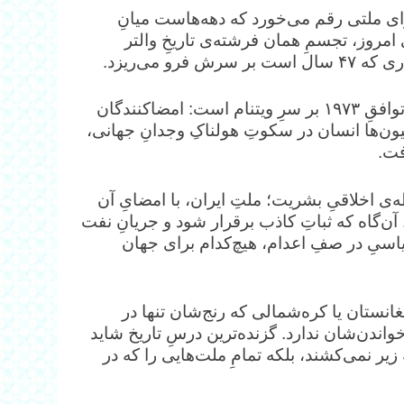
رای ملتی رقم می‌خورد که دهه‌هاست میانِ
مروز، تجسمِ همان فرشته‌ی تاریخِ والتر
 می‌ریزد.
‏تفاهمِ خفت‌باری که در افق دیده می‌شود، از جنسِ همان توافقِ ۱۹۷۳ بر سرِ ویتنام است: امضاکنندگان
یون‌ها انسان در سکوتِ هولناکِ وجدانِ جهانی،
فت.
ی اخلاقیِ بشریت؛ ملتِ ایران، با امضایِ آن
آن‌گاه که ثباتِ کاذب برقرار شود و جریانِ نفت
یاسیِ در صفِ اعدام، هیچ‌کدام برای جهان
انستان یا کره‌شمالی که رنج‌شان تنها در
ندن‌شان ندارد. گزنده‌ترین درسِ تاریخ شاید
 زیر نمی‌کشند، بلکه تمامِ ملت‌هایی را که در