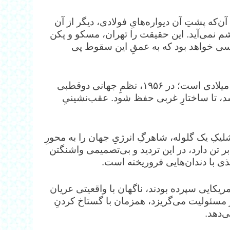
آن‌که پشتِ آن دیواره‌هایِ فولادی، دیگر از آن
 نمی‌آید. این حقیقت را تهران، مسکو و پکن
ن کسی خواهد بود که به عمقِ این سقوط پی
‏ژئوپلیتیکِ این برهه، به مراتب پیچیده‌تر از قیاس با دهه ۵۰ میلادی است؛ در ۱۹۵۶، نظمِ جهانی دوقطبی
ر شد، تا ساختارِ غربی حفظ شود. عقب‌نشینیِ
یکِ یک گلوله، شاهرگِ انرژیِ جهان را به محورِ
بر تن دارد، در این تردید و بی‌تصمیمی واشنگتن
ذی‌ با دندان‌هایی فروریخته است.
مریکایی سپرده بودند، ناگهان با واقعیتی عریان
مسئولیت می‌گریزد، همزمان با گستاخ کردنِ
‌دهد.