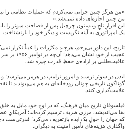
‏«من هرگز چنین جراتی نمی‌کردم که عملیات نظامی را نیمه
من چنین اجازه‌ای داده نمی‌شد.»
‏این اقرارِ تلخِ وینستون چرچیل پس از فضاحتِ سوئز را با
یک امپراتوری به آینه نگریست و دیگر خود را بازنشناخت.
‏تاریخ، این داورِ بی‌رحم، هرچند مکرّرات را عیناً تکرار نمی
عجیب از خود نش
عافیت‌طلبی بر اراده‌ی حفظِ قدرت چیره شد.
‏ایدن در سوئز ترسید و امروز ترامپ در هرمز می‌ترسد؛ و 
گوناگون تاریخی چونان رودخانه‌ای به هم می‌پیوندند تا نق
علامت‌گذاری کنند.
‏فیلسوفانِ تاریخ میانِ فرهنگ، که در اوجِ خود مایل به خ
بقا می‌اندیشد، مرزی ظریف ترسیم کرده‌اند؛ آمریکایِ عص
که جهان را حولِ یک ایده بازتعریف می‌کرد؛ قدرتی‌ست دچ
واگذاریِ هزینه‌هایِ تأمین امنیت به دیگران.