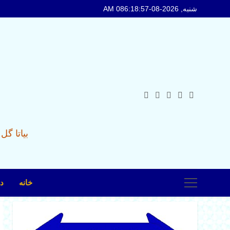
Ski
شنبه, 2026-08-08
6:18:58 AM
t
conten
بیاتا گ
خانه
در