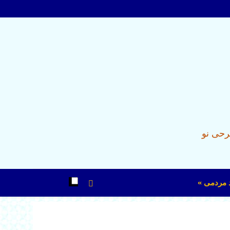
رحی نو
د مردمی »