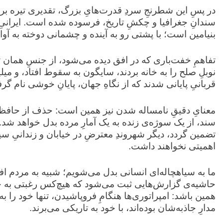
‏در پسِ این شطرنجِ سردِ قدرت‌هایِ بزرگ، تقدیری تیره ب
سندانِ جغرافیا و چکشِ تاریخ، فرسوده شده است. ایرانیِ ا
بنیامین است؛ با پشتی رو به آینده و چشمانی دوخته به آواری که ۴۷ سال است بر سرش فرو
نوبلِ صلح را به خانه بردند، سایگون به سقوط افتاد، و میل
قربانیِ پایانی شدند که از نگاهِ جهان، پایانِ خوشی نام گر
‏معنایِ دقیقِ نامساله شدن نیز همین است: حذف از حافظه‌
سند، از یک سوژه‌ی زنده به یک آمارِ مرده بدل خواهد شد. 
تضمین گردد، دیگر شهروندِ معترضِ در خیابان و زندانیِ س
اهمیتی نخواهند داشت.
‏ما به سیاهچاله‌ای انسانی بدل می‌شویم؛ شبیه به مردم افغ
حاشیه‌ی گزارش‌هایی ثبت می‌شود که هیچ‌کس رغبتی به خوا
همین باشد: امپراتوری‌ها هنگامِ فروپاشیدن، تنها خود را به
مدارِ جاذبه‌شان بوده‌اند، با خود به تاریکی می‌برند.