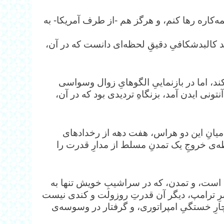
‌کاره رها کنم، و هرگز هم -از طرف آمریکا- به
ید کالبدشکافیِ دقیقِ لحظه‌ای دانست که در آن،
‌کند، اما در بازنماییِ الگوهایِ زوال وسواسی
ان می‌دهد؛ آن‌چه در نوامبرِ ۱۹۵۶ بر سرِ آنتونی ایدن آمد، بزنگاهِ تردیدی بود که در آن،
میانِ این دو هراس، هفت دهه از رخدادهای
طه‌ی خروجِ یک تمدنِ مسلط از مدارِ قدرت را
لق است، و تمدن، که در سراشیبِ خویش تنها به
رِ ترامپ، دیگر آن قدرتِ روزولت و کندی نیست
ارِ خستگیِ امپراتوری، و گرفتار در وسوسه‌ی