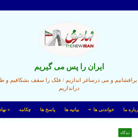
ایران را پس می گیریم
ل برافشانیم و می درساغر اندازیم / فلک را سقف بشکافیم و ط
دراندازیم
باره ما
خواندنی ها
بیانیه ها
پاسخ ها
چکامه
« نها
دیدگاه