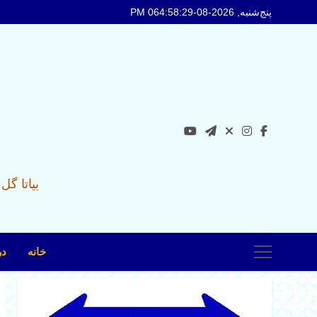
Ski
پنج‌شنبه, 2026-08-06
4:58:30 PM
t
conten
بیاتا گ
خانه
در