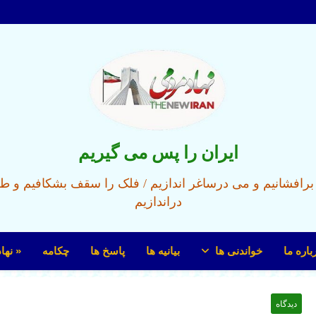
ایران را پس می گیریم
ل برافشانیم و می درساغر اندازیم / فلک را سقف بشکافیم و ط
دراندازیم
باره ما
خواندنی ها
بیانیه ها
پاسخ ها
چکامه
« نها
دیدگاه