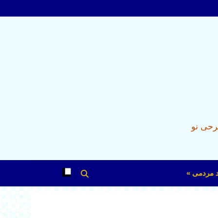
رحی نو
د مردمی »