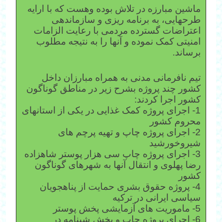
ماشین مبارزه در تلاش بوده وهست که با ارایه
طرحهایی، به برنامه ریزی و سازماندهی
اعتراضات گسترده مردمی با رعایت الزامات
امنیتی کمک نموده و آنها را به نتیجه مطلوب
برساند.
تیم نافرمانی مدنی به همراه مبارزان داخل
کشور چند پروژه بشرح زیر در مناطق گوناگون
کشور اجرا کردند:
1- اجرای پروژه کمک غذایی در یکی از استانهای
محروم کشور
2- اجرای پروژه چاپ و تهیه پرچم های
شیروخورشید
3- اجرای پروژه چاپ سی هزار پوستر شاهزاده
رضا پهلوی و انتقال آنها به شهرهای گوناگون
کشور
4- پروژه حقوق بشری حمایت از پناهجویان
سیاسی ایرانی در ترکیه
5- ماموریت های آزمایشی پخش پوستر
6- اجرای پروژه چاپ و پخش شبنامه در