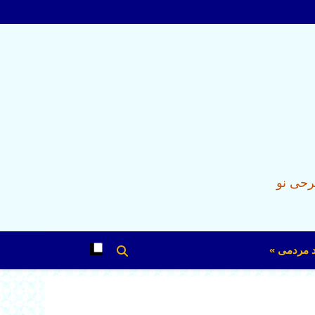
رحی نو
د مردمی »