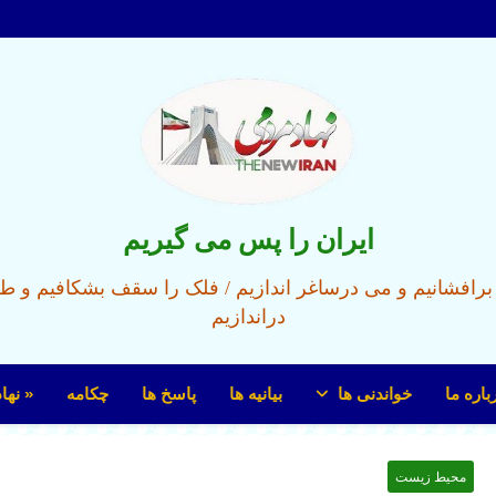
ایران را پس می گیریم
ل برافشانیم و می درساغر اندازیم / فلک را سقف بشکافیم و ط
دراندازیم
باره ما
خواندنی ها
بیانیه ها
پاسخ ها
چکامه
« نها
محیط زیست