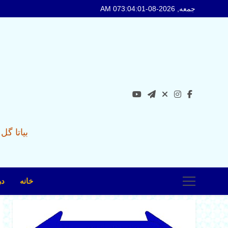
Ski
جمعه, 2026-08-07
3:04:03 AM
t
conten
بیاتا گ
خانه
در