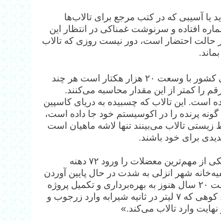
 یا آسیبی که در کتب مرجع برای تالاب‌ها
ره افتاده و سرنوشت غمناکی در انتظار این
 در حالت احتضار است، دور نیست روزی که تالاب
ماند.
به گزارش اعتماد، تالاب انزلی یکی از تالاب‌های بین‌المللی کشور با وسعت ۲۰ هزار هکتار است هر چند
رقم را کمتر از این مقدار محاسبه می‌کنند.
ده است. این تالاب که چسبیده به دریای کاسپین
ر شمال کشور است طبق برآورد‌ها ۵۲ گونه ماهی و ۲۶۴ گونه پرنده را در اکوسیستم خود جا داده است،
 زیستی تالاب می‌بینند تنها لاشه ماهیان است
جدیدی برای خود باشند.
محمد درویش، فعال محیط زیست در گفتگو با «اعتماد» یکی از مهم‌ترین معضلات را ورود ۷۲ دهنه
فیه‌خانه شهر انزلی به شدت در حال پایین آوردن
کیفیت منابع آبی تالاب است. تصفیه‌خانه‌ای که بعد از گذشت ۲۰ سال هنوز به بهره‌برداری و تکمیل پروژه
نرسیده است: «دومین معضل کوه زباله در سراوان است. کوهی که ۷ لیتر در ثانیه شیرابه وارد زرجوب و
 نهایت وارد تالاب می‌کند.»