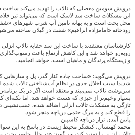
درویش سومین معضلی که تالاب را تهدید می‌کند ساخت سد‌ه
این مشکلات ساخت سد لاسک است که می‌تواند تیر خلاص 
محل بحث است و به بهانه تامین آب شرب شهر‌های «شف
رودخانه «امامزاده ابراهیم» شفت در گیلان ساخته می‌شو
کارشناسان معتقدند با ساخت این سد حقابه تالاب انزلی از
روبه‌رو خواهد شد و این کاهش ارتفاع باعث رسوب‌گذاری
و زیستگاه پرندگان و ماهیان است، خواهد انجامید.
درویش می‌گوید: «ساخت جاده کنار گذر، پل و ساز‌هایی ک
شدیدا سبب اخلال جدی در نظام آب‌شناختی تالاب شده اس
سرنوشت تالاب نمی‌بیند و معتقد است اگر در یک برنامه‌
بسیار وخیم‌تر از چیزی که هست خواهد شد. اما نکته‌ای ک
تازگی به مشکلات تالاب انزلی اضافه شده، عقب‌نشینی دری
را قطع کند و به مرگ حتمی دریاچه منجر شود.
پایین آمدن تراز دریاچه کاسپین
محمد کهنسال، کنشگر محیط زیست در پاسخ به این سوال 
تالاب انزلی را تهدید کند، می‌گوید: «در حال حاضر بحث پس