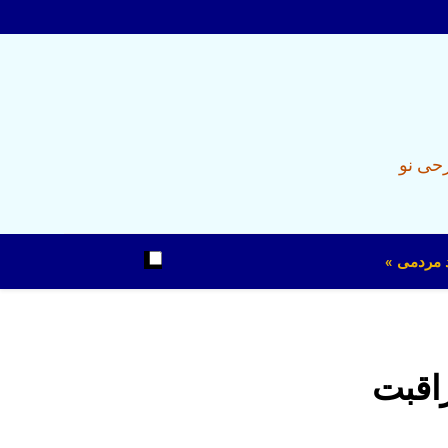
رحی نو
د مردمی »
راقبت