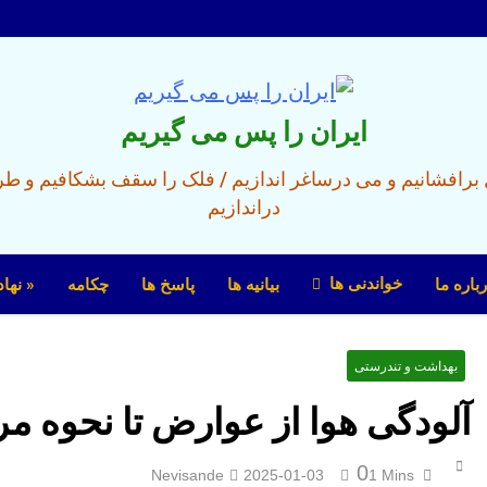
ایران را پس می گیریم
ل برافشانیم و می درساغر اندازیم / فلک را سقف بشکافیم و ط
دراندازیم
خواندنی ها
باره ما
بیانیه ها
پاسخ ها
چکامه
« نها
بهداشت و تندرستی
آلودگی هوا از عوارض تا نحوه م
0
Nevisande
2025-01-03
1 Mins