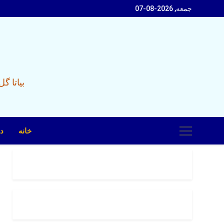
Ski
جمعه, 2026-08-07
t
conten
بیاتا گ
خانه
در