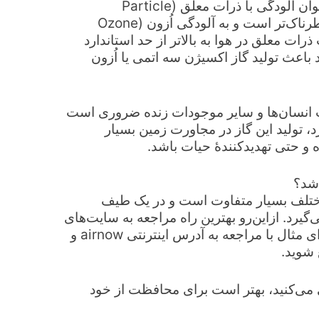
اکسيدهای گوگرد در هوا می‌شوند. اين نوع از آلودگی به‌عنوان آلودگی با ذرات معلق (Particle
pollution) شناخته می‌شود. نوع ديگری از آلودگی، که خطرناک‌تر است و به آلودگی اُزون (Ozone
ت ذرات معلق در هوا به بالاتر از حد استاندارد
اعث توليد گاز اکسيژن سه اتمی يا اُزون
يات انسان‌ها و ساير موجودات زنده ضروری است
، توليد اين گاز در مجاورت زمین بسيار
و حتی تهديدکنندۀ حيات باشد.
 شد؟
ختلف بسیار متفاوت است و در يک طيف
‌گيرد. ازاين‌رو بهترين راه مراجعه به سايت‌های
معتبری است که میزان آلودگی هوا را گزارش می‌کنند. برای مثال با مراجعه به آدرس اينترنتی airnow و
 شوید.
ی می‌کنيد، بهتر است برای محافظت از خود