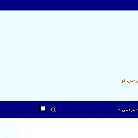
رحی نو
د مردمی »