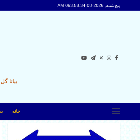
Ski
پنج‌شنبه, 2026-08-06
3:58:35 AM
t
conten
بیاتا گ
خانه
در