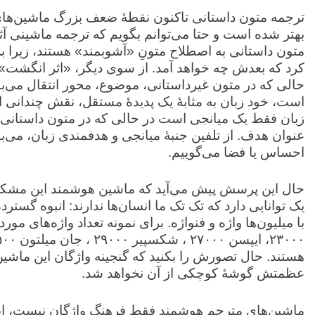
ترجمه متون داستانی تاکنون نقطۀ ضعف بزرگ ماشین‌های
بهتر شده است و حتا می‌توانم بگویم که ترجمه ماشینی آث
متون داستانی به اصطلاح متونِ «آشوبمند» هستند، زیرا ب
کرد که بعدش چه خواهد آمد. از سوی دیگر، «اثر انگشت» [زب
حالی که در متون غیرداستانی، موضوع، محور انتقال می‌ب
است، خود زبان به مثابۀ یک پدیدۀ مستقل، نقش چندانی ایف
زبان فقط یک میانجی است در حالی که در متون داستانی، 
عنوان هدف. از تلفین جنبۀ میانجی و هدفمندی زبان، می‌بای
احساس یا فضا می‌گوییم.
حال این پرسش پیش می‌آید که ماشین هوشمند این مشک
یک توانایی دارد که تک تک ما انسان‌ها ندارند: انبوه گسترده‌
هستند. حال تصورش را بکنید که گنجینه واژگان این ماشین
عظمتش گوشۀ کوچکی از آن نخواهد شد.
ماشین‌های مترجم هوشمند فقط فرهنگ واژگان نیست، این م