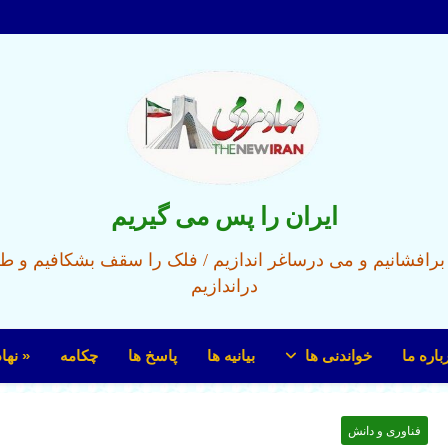
ایران را پس می گیریم
ل برافشانیم و می درساغر اندازیم / فلک را سقف بشکافیم و ط
دراندازیم
باره ما
خواندنی ها
بیانیه ها
پاسخ ها
چکامه
« نها
فناوری و دانش