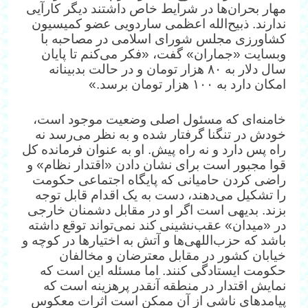
مهار بحران‌ها در شرایط خاص داشتند دیگر کارآیی
ندارند. ذبیح‌الله اعظمی ساردویی عضو کمیسیون
کشاورزی مجلس شورای اسلامی در مصاحبه با
وبسایت «جماران» گفت، «فکر می‌کنم تا پایان
سال دلار به ۸۰ هزار تومان و در حالت بدبینانه
امکان دارد به ۱۰۰ هزار تومان برسد.»
خامنه‌ای که مسئول اصلی وضعیت موجود است،
خودش در تنگنا گرفتار شده و به نظر می‌رسد نه
راه پس دارد و نه راه پیش. او به عنوان فرمانده کل
قوا مجبور است برای نشان دادن «اقتدار نظام» و
راضی کردن حامیانی که پایگاه اجتماعی حکومت
را تشکیل می‌دهند، دست به یک اقدام قابل توجه
بزند. بدیهی است اگر او در مقابل دشمنان خارجی
در «میدان» عقب‌نشینی کند نمی‌تواند توقع داشته
باشد که حزب‌اللهی‌ها و آتش به اختیارها در کوچه و
خیابان کشور در مقابل معترضان و مخالفان
حکومت ایستادگی کنند. اما مسئله این است که
نمایش اقتدار در منطقه آنقدر پرهزینه است که
پیامدهای ناشی از آن ممکن است اثرات معکوس