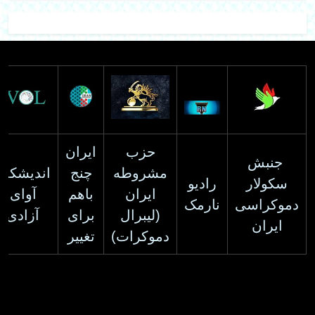
حزب
ایران
جنبش
مشروطه
چنج
اندیشکده
سکولار
رادیو
ایران
باهم
آوای
دموکراسی
نارمک
(لیبرال
برای
آزادی
ایران
دموکرات)
تغییر