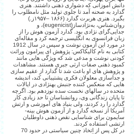
دانش آموزانی که دشواری ذهنی داشتند. هنری
گدارد به صحنه آمد تا جلوی تولید مثل نامطلوب را
بگیرد. هنری هربرت گدارد (۱۸۶۶ –۱۹۵۷ز.)
روان‌شناس، به‌نژادساز(eugenicist)، و
جدایی‌گرای نژادی بود. گدارد آزمون هوش را از
زبان فرانسوی به انگلیسی ترجمه کرد و مقاله‌ای
در مورد این آزمون نوشت و سپس در سال 1912
کتابی به نام کالیکاکس: پژوهش ای پیرامون وراثت
کودنی نوشت و مدعی شد که ویژگی هایی مانند
کمبود ذهنی صفات ارثی جبری هستند. مشاهدات
و پژوهش های او باعث شد تا گدارد از عقیم سازی
و جداسازی معلولان فکری پشتیبانی کند، اندیشه
هایی که منعکس کننده جنبش به‎نژادی در ایالات
متحده در سالهای نخست سده نوزدهم بود. اگرچه
تا پایان زندگانی وی، روانشناسان تا حد زیادی کار
گدارد را رد کردند، ولی بنیاد های آموزشی و ارتش
آمریکا از نسخه گدارد و از آزمون هوش بینه-
سایمون برای شناسایی نقص ذهنی داوطلبان
ارتشی استفاده کردند.
در کل پس از اتخاذ چنین سیاستی در حدود 70