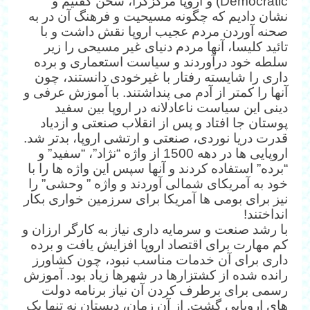
Democratic) و اروپا مرکزگرا، سخن گفتیم و
نشان دادیم که چگونه مسیحیت و فرهنگ آن در به
صحنه آوردن مردم عجیب اروپا نقش داشت و با
تائید کلیسا، آنها مردم دنیای غیر مسیحی را زیر
سلطه خود درآوردند و سیاست استعماری و برده
داری را شایسته رفتار با غیرخودی دانستند، چون
آنها را کمتر از آدم می پنداشتند. با آموزش عرفی و
دینی این سیاست ناعادلانه در اروپا بین سفید
پوستان جا افتاد و پس از انقلاب صنعتی و ازدیاد
قدرت دریا نوردی، صنعتی و ارتشی اروپا، بدتر شد.
اروپایی ها در دهه 1500 از واژه “نژاد”، “سفید” و
“برده” استفاده کردند و آنها سپس این واژه ها را با
خود به آمریکای شمالی آوردند و واژه ” وحشی” را
نیز برای بومی ها آمریکا برای سرزمین خواری بکار
انداختند!
با رشد صنعت و سرمایه داری نیاز به کارگر ارزان و
کم مهارت برای اقتصاد اروپا افزایش یافت و برده
داری برای آن خدمات مناسب نبود، چون کشاورز
رانده شده از کشتزارها در شهرها زیاد بود. آموزش
رسمی برای برطرف کردن آن نیاز برنامه دولت
های اروپایی گشت. از آن زمان، دبستان نه تنها یک