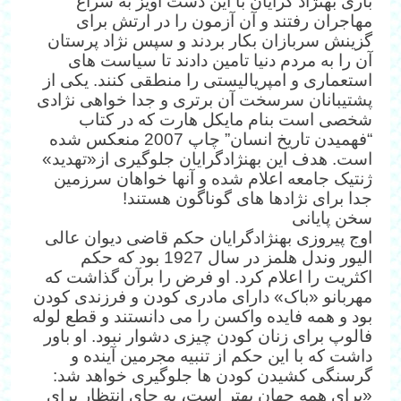
باری به‎نژاد گرایان با این دست آویز به سراغ
مهاجران رفتند و آن آزمون را در ارتش برای
گزینش سربازان بکار بردند و سپس نژاد پرستان
آن را به مردم دنیا تامین دادند تا سیاست های
استعماری و امپریالیستی را منطقی کنند. یکی از
پشتیبانان سرسخت آن برتری و جدا خواهی نژادی
شخصی است بنام مایکل هارت که در کتاب
“فهمیدن تاریخ انسان” چاپ 2007 منعکس شده
است. هدف این به‎نژادگرایان جلوگیری از«تهدید»
ژنتیک جامعه اعلام شده و آنها خواهان سرزمین
جدا برای نژادها های گوناگون هستند!
سخن پایانی
اوج پیروزی به‎نژادگرایان حکم قاضی دیوان عالی
الیور وندل هلمز در سال 1927 بود که حکم
اکثریت را اعلام کرد. او فرض را برآن گذاشت که
مهربانو «باک» دارای مادری کودن و فرزندی کودن
بود و همه فایده واکسن را می دانستند و قطع لوله
فالوپ برای زنان کودن چیزی دشوار نبود. او باور
داشت که با این حکم از تنبیه مجرمین آینده و
گرسنگی کشیدن کودن ها جلوگیری خواهد شد:
«برای همه جهان بهتر است، به جای انتظار برای