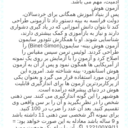
آدمیت، مهم می باشد.
آزمون هوش
پس از بنیاد آموزش همگانی برای خردسالان،
دولت فرانسه به بینه دستور داد تا آزمونی طراحی
کند تا بتوان دانش آموزانی که در یاد گیری دشواری
دارند و نیاز به بازآموزی و کمک بیشتری دارند،
شناسایی شوند. او با همکارش تئودور سایمون
آزمون هوش بینه- سایمون(Binet-Simon) را
طراحی کردند. لوئیس ترمن سپس مقیاس را
اصلاح کرد و آزمون را با آزمایش بر روی یک نمونه
از آمریکایی ها همگون نمود و پس از آن به آزمون
هوش استانفورد- بینه شناخته شد. امروزه این
آزمون مورد استفاده قرار می گیرد و بعنوان یکی
از پرکاربردترین آزمون ها برای اندازگیری قابلیت
هوش در دنیای پیشرفته درآمده است.
هوش‎بهر را این گونه اندازگیری می کنند. سن ذهنی
شخص را در نظر بگیرید و آن را بر سن واقعی وی
تقسیم کنید. بعد آن عدد را ضرب در 100 کنید.
برای نمونه اگر شخصی سن ذهنی 11 داشته باشد
و 9 ساله باشد معادله به این صورت خواهد بود: =
122100X9/11. اگر آن را برای یک جمعیت مورد