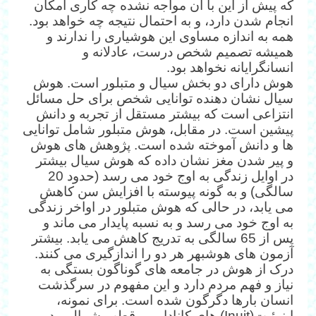
که پیش از این با آن مواجه نشده‌ چه کاری امکان
انجام شدن دارد، و به احتمال نتیجه چه خواهد بود.
همه به اندازه مساوی این هوشیاری را ندارند و
همیشه تصمیم شخص درست، عادلانه و
انسانگرایانه نخواهد بود.
هوش دارای دو بخش سیال و متبلور است. هوش
سیال نشان دهنده توانایی شخص برای حل مسائل
انتزاعی است که بیشتر مستقل از تجربه و دانش
پیشین است. در مقابل، هوش متبلور شامل توانایی
ها و دانش آموخته شده است. پژوهش های هوش
و پیر شدن مغز نشان داده که هوش سیال بیشتر
در اوایل زندگی به اوج خود می رسد (حدود 20
سالگی) و به گونه پیوسته با افزایش سن کاهش
می یابد، در حالی که هوش متبلور در اواخر زندگی
به اوج خود می رسد و به نسبه پایدار می ماند و
پس از 65 سالگی به تدریج کاهش می یابد. بیشتر
آزمون های هوش‎بهر هر دو را اندازگیری می کنند.
درک از هوش در جامعه های گوناگون بستگی به
نیاز و فهم مردم دارد و این مفهوم در سرگذشت
انسان بارها دگرگون شده است. برای نمونه،
اینوئیت(Inuit) های کانادایی و قطب شمال و در