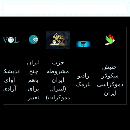
حزب
ایران
جنبش
مشروطه
چنج
اندیشکده
سکولار
رادیو
ایران
باهم
آوای
دموکراسی
نارمک
(لیبرال
برای
آزادی
ایران
دموکرات)
تغییر