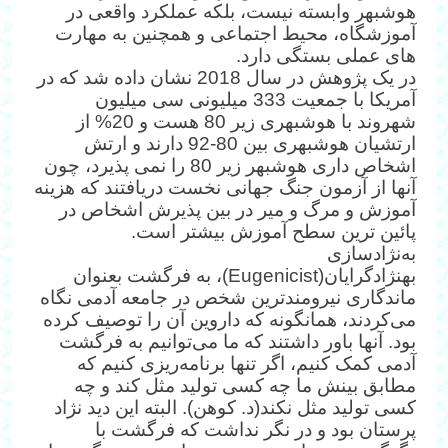
هوش‎بهر وابسته نیست، بلکه عملکرد واقعی در
آموزشگاه، محیط اجتماعی و همچنین به مهارت
های عملی بستگی دارد.
در یک پژوهش در سال 2018 نشان داده شد که در
آمریکا با جمعیت 333 میلیونی سی میلیون
شهروند با هوش‎بهری زیر 80 هست و 20% از
ارتشیان هوش‎بهری بین 80-92 دارند و ارتش
اشخاص داری هوش‎بهر زیر 80 را نمی پذیرد، چون
آنها از آزمون جنگ جهانی نخست دریافتند که هزینه
آموزش و مرگ و میر در بین پذیرش اشخاص در
پائین ترین سطح آموزش بیشتر است.
به‌نژادسازی
به‎نژادگرایان(Eugenicist)، به فرگشت بعنوان
ماندگاری نیرومندترین شخص در جامعه آدمی نگاه
می‌کردند، همانگونه که داروین آن را توصیف ‌کرده
بود. آنها باور داشتند که ما می‌توانیم به فرگشت
آدمی کمک کنیم، اگر تنها برنامه‌ریزی کنیم که
مطابق بینش ما چه کسی تولید مثل کند و چه
کسی تولید مثل نکند(د. کوهن). البته این دید نژاد
پرستان بود و در نگر نداشت که فرگشت با