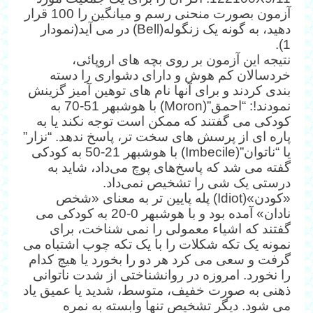
آزمون بصورت منحنی رسم و میانگین را 100 قرار
دهید، به گونه یک زنگوله(Bell) در می آید(نمودار
1).
نتیجه این آزمون بر روی بچه های اروپائی،
خردسالان کم هوش و دارای دشواری را دسته
بندی کردند و برای آنها نام های توهین آمیز گزینش
نمودند!: “احمق”(Moron) با هوش‎بهر 51-70 به
کودکی می گفتند که ممکن است توجه نکند یا به
پاره ای از پرسش های سخت تر، پاسخ ندهد. “نزار”
یا “ناتوان”(Imbecile) با هوش‎بهر 21-50 به کودکی
گفته می شد که پاسخ‌های پوچ می‌داد، شاید به
درستی یک شی را تشخیص نمی‌داد.
«کودن»(Idiot) پله پایین تر به معنای «شخص
نادان» آمده بود و با هوش‎بهر 0-20 به کودکی می
گفتند که اشیاء معمولی را نمی شناخت، برای
نمونه یک تکه شکلات را با یک تکه چوب اشتباه می
گرفت و سعی می کرد هر دو را بخورد یا هیچ کدام
را نخورد. امروزه در روانشناختی از شدت ناتوانی
ذهنی به صورت خفیف، متوسط، شدید یا عمیق یاد
می شود. دیگر تشخیص تنها وابسته به نمره