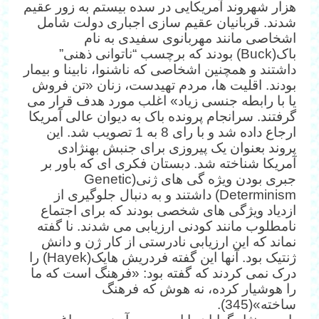
هزار شهروند آمریکایی در سده بیستم به زور عقیم
شدند. قربانیان عقیم سازی اجباری دولت شامل
اشخاصی مانند مهربانوی سفیدی به نام
باک(Buck) بودند که برچسب “ناتوانی ذهنی”
داشتند و همچنین اشخاصی که ناشنوا، نابینا و بیمار
بودند. اقلیت ها، مردم تهیدست، زنان «تن فروش
یا با رابطه جنسی زیاد» اغلب مورد هدف قرار می
گرفتند. سرانجام پرونده باک به دیوان عالی آمریکا
ارجاع داده شد و با رای 8 به 1 تصویب شد. این
پروند بعنوان یک پیروزی برای جنبش به‎نژادی
آمریکا شناخته شد. دبستان فکری ای که باور بر
جبری بودن ویژه گی های ژنی(Genetic
Determinism) داشتند و به دنبال جلوگیری از
ازدیاد ویژگی های شخصی بودند که برای اجتماع
نامطلوب مانند کودنی ارزیابی می شدند. نا گفته
نماند که این ارزیابی نادرستی از کار ژن و دانش
ژنتیک بود. آنها این گفته فردریش هایک(Hayek) را
درک نمی کردند که گفته بود: «فرهنگ است که ما
را هوشیار کرده، نه هوش که فرهنگ
ساخته»(345).