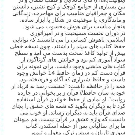
بین بسیاری از جوامع کوچک و کوچ نشین، دانستن
مکان و جغرافیای مناسب برای مهاجرت، زندگانی
و ماندگاری، یا موفقیت در شکار با ابزار ساده،
هنجار مناسب برای هوش محسوب می شود.
در دوران نخست مسیحیت و در امپراتوری
اسلامی، باهوش کسانی را می دانستند که توانایی
حفظ کتاب های سپند را داشتند، چون نسخه خطی
پیش از تولید کاغذ سخت بدست می آمد و سطح
سواد آموزی کم بود و خوانش های گوناگون از
کتاب های مذهبی وجود داشت. برای نمونه برای
قرآن دست کم در زمان حافظ 14 خوانش وجود
داشت و حافظ شیرازی که آگاه و فرهیخته بود،
همه را در حافظه داشت: “عشقت رسد به فریاد ار
خود به سان حافظ// قرآن ز بر بخوانی در چارده
روایت”. او نمادی از حفظ خواندن قرآن استفاده
کرد تا به دیگران بگوید که نغمه های عشق را بجای
صدای قرآن باید به دیگران رساند. او خوب می
دانست که واژه عشق در قرآن نیست. هم میهنان
ما برای سالیانی پس از حمله اسکندر، کتاب
سوزی تازیان و سپس ترک، مغول و تیمور