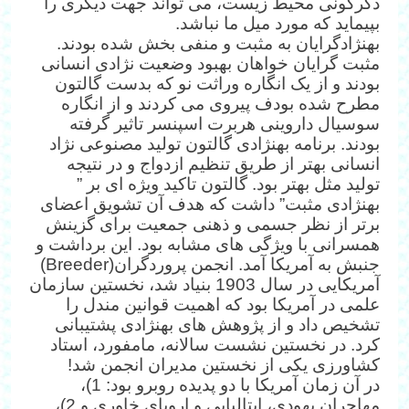
دگرگونی محیط زیست، می تواند جهت دیگری را
بپیماید که مورد میل ما نباشد.
به‎نژادگرایان به مثبت و منفی بخش شده بودند.
مثبت گرایان خواهان بهبود وضعیت نژادی انسانی
بودند و از یک انگاره وراثت نو که بدست گالتون
مطرح شده بودف پیروی می کردند و از انگاره
سوسیال داروینی هربرت اسپنسر تاثیر گرفته
بودند. برنامه به‎نژادی گالتون تولید مصنوعی نژاد
انسانی بهتر از طریق تنظیم ازدواج و در نتیجه
تولید مثل بهتر بود. گالتون تاکید ویژه ای بر ”
به‎نژادی مثبت” داشت که هدف آن تشویق اعضای
برتر از نظر جسمی و ذهنی جمعیت برای گزینش
همسرانی با ویژگی های مشابه بود. این برداشت و
جنبش به آمریکا آمد. انجمن پروردگران(Breeder)
آمریکایی در سال 1903 بنیاد شد، نخستین سازمان
علمی در آمریکا بود که اهمیت قوانین مندل را
تشخیص داد و از پژوهش های به‎نژادی پشتیبانی
کرد. در نخستین نشست سالانه، مامفورد، استاد
کشاورزی یکی از نخستین مدیران انجمن شد!
در آن زمان آمریکا با دو پدیده روبرو بود: 1)،
مهاجران یهودی، ایتالیایی و اروپای خاوری و 2)،