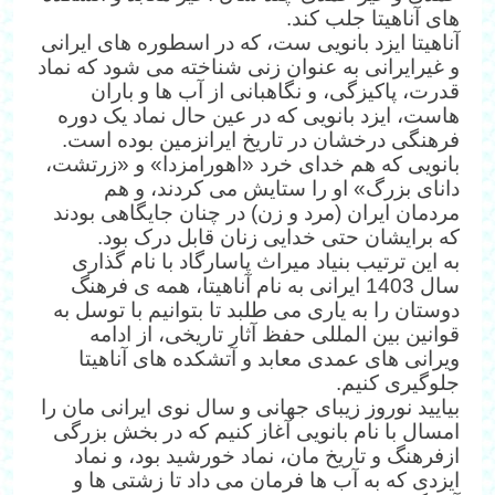
های آناهیتا جلب کند.
آناهیتا ایزد بانویی ست، که در اسطوره های ایرانی
و غیرایرانی به عنوان زنی شناخته می شود که نماد
قدرت، پاکیزگی، و نگاهبانی از آب ها و باران
هاست، ایزد بانویی که در عین حال نماد یک دوره
فرهنگی درخشان در تاریخ ایرانزمین بوده است.
بانویی که هم خدای خرد «اهورامزدا» و «زرتشت،
دانای بزرگ» او را ستایش می کردند، و هم
مردمان ایران (مرد و زن) در چنان جایگاهی بودند
که برایشان حتی خدایی زنان قابل درک بود.
به این ترتیب بنیاد میراث پاسارگاد با نام گذاری
سال 1403 ایرانی به نام آناهیتا، همه ی فرهنگ
دوستان را به یاری می طلبد تا بتوانیم با توسل به
قوانین بین المللی حفظ آثار تاریخی، از ادامه
ویرانی های عمدی معابد و آتشکده های آناهیتا
جلوگیری کنیم.
بیایید نوروز زیبای جهانی و سال نوی ایرانی مان را
امسال با نام بانویی آغاز کنیم که در بخش بزرگی
ازفرهنگ و تاریخ مان، نماد خورشید بود، و نماد
ایزدی که به آب ها فرمان می داد تا زشتی ها و