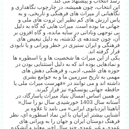
رسد انتخاب و پیشنهاد می کند.
این انتخاب، چون همیشه، در چارچوب نگاهداری و
نگاهبانی از میراث های فرهنگی و تاریخی، و به
پاس ارزش های کم نظير این ثروت های ملی و
جهانی ما بوده است. میراث هایی که گاه به دلیل
بی توجهی ونادانی در سایه مانده، و گاه افزون بر
آن، چون چنددهه ی گذشته، به دلیل تبعیض های
فرهنگی و ایران ستیزی در خطر ویرانی و یا نابودی
قرار گرفته اند.
یکی از این میراث ها شخصیت ها و یا اسطوره ها
و نمادهایی بوده اند که به دلیل استثنایی بودن در
حوزه های علمی، ادبی، و فرهنگی دهش های
مهمی به تاریخ سرزمين ما و به جوامع بشری
داشته اند و می توانند در «فهرست میراث ملی یا
حافظه جهانی یونسکو» نیز قرار گیرند.
بر همین اساس امسال بنیاد میراث پاسارگاد، در
آستانه سال 1403 خورشیدی سال نو را سال«
آناهیتا ایزدبانوی ایرانی» می نامد تا علاوه بر
آشنایی بیشتر ایرانیان با این نماد اسطوره ای، نظر
فرهنگ دوستان ایران و جهان را به ویرانی های
عمدی و غیر عمدی چند سال اخیر معابد و آتشکده