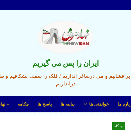
ایران را پس می گیریم
ل برافشانیم و می درساغر اندازیم / فلک را سقف بشکافیم و ط
دراندازیم
باره ما
خواندنی ها
بیانیه ها
پاسخ ها
چکامه
« نها
دیدگاه