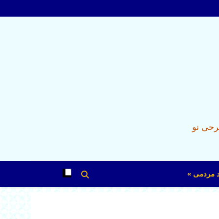
رحی نو
د مردمی »