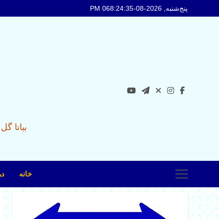
Ski
پنج‌شنبه, 2026-08-06
8:24:36 PM
t
conten
بیاتا گ
خانه
در