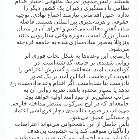
هستند. رئیس‌جمهور امریکا به‌تنهایی اختیار اقدام
نظامی یا دستگیری رهبران یک کشور دیگر را
ندارد. چنین اقداماتی نیازمند اجماع نهادی، توجیه
حقوقی و هزینه‌پذیری بین‌المللی هستند. فاصله
میان گفتن دخالت می‌کنیم و اجرای آن در میدان
بسیار بزرگ است، به‌ویژه وقتی سناریویی مانند
ونزوئلا به‌طور ساده‌سازی‌شده به جامعه فروخته
می‌شود.
بازنمایی این وعده‌ها به شکل نجات فوری اثر
روانی شدیدی بر جامعه گذاشته‌است. در
کوتاه‌مدت امید، شجاعت و گسترش اعتراض را
تقویت کرده‌است. اما این امید بر یک تصور
نادرست بنا شده‌است. اگر اقدام وعده‌داده‌شده رخ
ندهد یا بسیار محدود باشد، ضربه روانی آن به
مراتب سنگین‌تر از نبود امید اولیه خواهد بود.
جامعه‌ای که در اوج سرکوب منتظر مداخله خارجی
می‌ماند، در صورت ناامیدی دچار فروپاشی اعتماد
و خستگی عمیق می‌شود.
یأس حاصل از این ناهمخوانی می‌تواند اعتراضات
را ناگهان متوقف کند یا به خشونت بی‌هدف
بکشاند. مردم احساس می‌کنند فریب خورده‌اند و