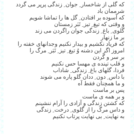
که گلی از شاخسار ِ جوان ِ زندگی پرپر می گردد
شرممان باد
که آسوده بر افتادن ِ گل ها را تماشا شویم
و وقتی که تیغ ِ تیز ِ تَبَر زمستان
گلوی ِ باغ ِ زندگی جوان راگردن می زند
بر ما زنهار
که فریاد نکشیم و بیدار نکنیم وجدانهای خفته را
امروز اگر این دشنه وُ تیغ ِ تیز ِ تَبَر ِ مرگ را
بر سر و گردن
و قلب تپنده ی مهسا حس نکنیم
فردا، گلهای باغ ِ زندگی ِ شاداب
با داس ِ دون ِ ددان گلو پاره می شوند
و ما همچنان فقط آه
پس بر ماست
و بر همه ی ماست
که کشتن زندگی و آزادی را آرام ننشینم
و داس مرگ را از گلوی ِ درخت ِ زندگی
به نهایت ِ بی نهایت پرتاب نکنیم