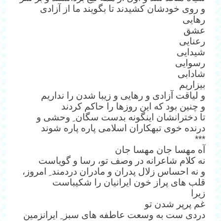
و روی خودشان کشیدند تا بگویند ما از آزادی
رهایی
عشق
رعنایی
شیدایی
رسوایی
شادابی
بیزاریم
و لیاقت آزادی و رهایی و زیبا شدن را نداریم
و چنین بود که این روزها را حاکم کردند
تا دخترانشان اینگونه بدست سگان ِ وحشی و
درنده خوی تبهکاران اسلامی پاره پاره شوند
***
آه مهسا جان مهسا جان
نه کلام شاعرانه در وصف تو، رسا و گویاست
و نه احساس زلال پدران و مادران دردمند ِ امروز،
قلب های پراز خون ایرانیان را شکیباست
زیرا
غم پرپر شدن تو
دردی ست به وسعت عاطفه های سبز ِ ایرانزمین