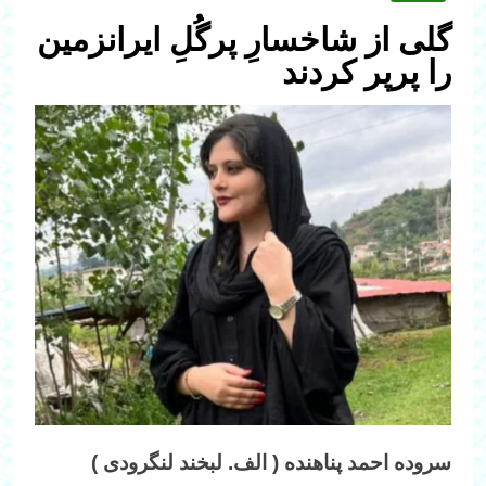
گلی از شاخسارِ پرگُلِ ایرانزمین
را پرپر کردند
سروده احمد پناهنده ( الف. لبخند لنگرودی )