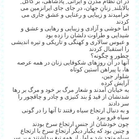
در آن نظام مدرن و ایرانی ِ پادشاهی، بر کاکل ِ
بالابلند ِ زنانِ جهان، در جای جای ایرانزمین می
خرامیدند و زیبایی و رعنایی و عشق جاری می
کردند
اما خوشی و آزادی و زیبایی و رهایی و عشق و
شیدایی و طراوت دلشان را زده بود
و عبوس سالاری و کهنگی و تاریکی و تیره اندیشی
را استقبال کردند
چطور و چگونه؟
آنها در آن روزهای شکوفایی زنان در همه عرصه
ها، با پیراهن آستین کوتاه
شلوار جین،
آرایش کرده
به خیابان آمدند و شعار مرگ بر خود و مرگ بر رها
شدنشان از قید وُ بند کنیزی و چادر و چاقچور را
سر دادند
و به دنبال ارتجاع سیاه رفتند تا آنها را در گونی
سیاه فرو ببرد
چون خودشان از جنس ارتجاع سرخ بودند
و چنین بود که یکبار دیگر ارتجاع سرخ با ارتجاع
سیاه متحد شد و اول از همه تیغ برداشتند و بر سر