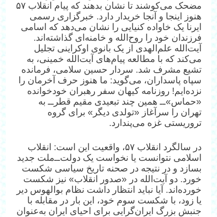
مضحک می‌کوشند تا نشان بدهند که پیام انقلاب ۵۷
هنوز اینجا و آنجا خریدار دارد. خبرگزاری رسمی
ایرنا یک خاواده کنیایی را نشان می‌دهد که اسامی
فرزندان خود را روح‌الله و خامنه‌ای گذاشته‌اند.
آیت‌الله علم‌الهدی از یک بانوی اوکراینی تجلیل
می‌کند که با مطالعه پیام‌های آیت‌الله خمینی، به
تشیع مشرف شد. سردار حسین سلامی، فرمانده
سپاه پاسداران، می‌گوید: ما هنوز حرف آخرمان را
نزده‌ایم! روزنامه کیهان سفر رهبران خودخوانده
«حماس»ــ همین چند تبعیدی مقیم قطر‌ــ به
تهران را سرآغاز «تولدی دیگر» برای گروه
تروریستی غزه می‌پندارد.
در سالگرد انقلاب ۵۷، واقعیت این است: انقلاب
اسلامی نتوانست یا نخواست یک دولت‌‌ــ‌ملت جدید
بسازد و در نتیجه در صحنه تاریخ سیاسی شکست
خورد. دو آیت‌الله در «صدور انقلاب» نیز شکست
خورده‌اند. آیا نباید انتظار داشت نظام بوالهوس دیر
يا زود، با شکست سوم خود، این بار در مقابله با
جنبش بزرگ ایران‌گرایی برای احیای ایران به‌عنوان