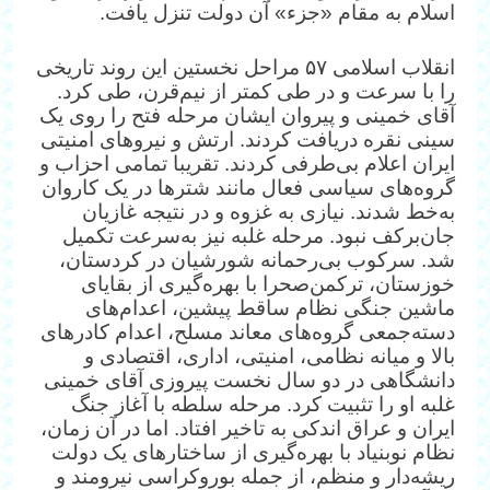
اسلام به مقام «جزء» آن دولت تنزل یافت.
انقلاب اسلامی ۵۷ مراحل نخستین این روند تاریخی
را با‌ سرعت و در طی کمتر از نیم‌قرن، طی کرد.
آقای خمینی و پیروان ایشان مرحله فتح را روی یک
سینی نقره دریافت کردند. ارتش و نیروهای امنیتی
ایران اعلام بی‌طرفی کردند. تقریبا تمامی احزاب و
گروه‌های سیاسی فعال مانند شترها در یک کاروان
به‌خط شدند. نیازی به غزوه و در نتیجه غازیان
جان‌برکف نبود. مرحله غلبه نیز به‌سرعت تکمیل
شد. سرکوب بی‌رحمانه شورشیان در کردستان،
خوزستان، ترکمن‌صحرا با بهره‌گیری از بقایای
ماشین جنگی نظام ساقط پیشین، اعدا‌م‌های
دسته‌جمعی گروه‌های معاند مسلح، اعدام کادرهای
بالا و میانه نظامی، امنیتی، اداری، اقتصادی و
دانشگاهی در دو سال نخست پیروزی آقای خمینی
غلبه او را تثبیت کرد. مرحله سلطه با آغاز جنگ
ایران و عراق اندکی به تاخیر افتاد. اما در آن زمان،
نظام نوبنیاد با بهره‌گیری از ساختارهای یک دولت
ریشه‌دار و منظم، از جمله بوروکراسی نیرومند و