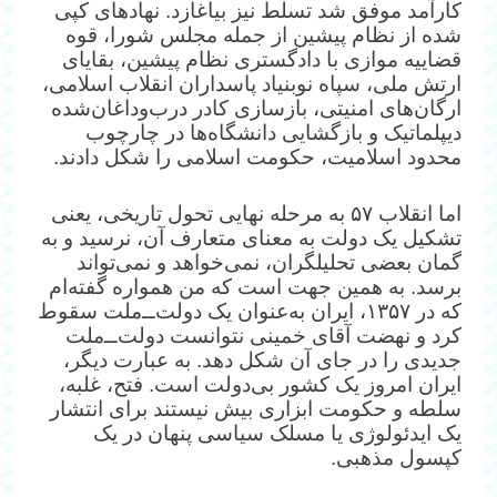
کارآمد موفق شد تسلط نیز بیاغازد. نهادهای کپی
شده از نظام پیشین از جمله مجلس شورا، قوه
قضاییه موازی با دادگستری نظام پیشین، بقایای
ارتش ملی، سپاه نوبنیاد پاسداران انقلاب اسلامی،
ارگان‌های امنیتی، بازسازی کادر درب‌وداغان‌شده
دیپلماتیک و بازگشایی دانشگاه‌ها در چارچوب
محدود اسلامیت، حکومت اسلامی را شکل دادند.
اما انقلاب ۵۷ به مرحله نهایی تحول تاریخی، یعنی
تشکیل یک دولت به معنای متعارف آن، نرسید و به
گمان بعضی تحلیلگران، نمی‌خواهد و نمی‌تواند
برسد. به همین جهت است که من همواره گفته‌ام
که در ۱۳۵۷، ایران به‌عنوان یک دولت‌ــ‌ملت سقوط
کرد و نهضت آقای خمینی نتوانست دولت‌ــ‌ملت
جدیدی را در جای آن شکل دهد. به عبارت دیگر،
ایران امروز یک کشور بی‌دولت است. فتح، غلبه،
سلطه و حکومت ابزاری بیش نیستند برای انتشار
یک ایدئولوژی یا مسلک سیاسی پنهان در یک
کپسول مذهبی.