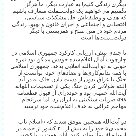
دیگری زندگی کنیم! به عبارت دیگر، ما هرگز
نگفتیم می‌خواهیم یک دولت‌ــ‌ملت متعارف باشیم
که هدف و وظیفه‌اش حل مشکلات سیاسی،‌
اقتصادی و اجتماعی و اجرای قانون و بهبود زندگی
مردم خود در متن صلح و همزیستی با دیگر
دولت‌ــ‌ملت‌ها است.
تا چندی پیش، ارزیابی کارکرد جمهوری اسلامی در
چارچوب آمال اعلام‌شده خودش ممکن بود نمره
خوبی به دو آیت‌الله انقلابی بدهد. جمهوری اسلامی
با همه ندانم‌‌کاری‌ها و تضادهای خود، توانست از
جنگ با عراق بدون از دست دادن خاک به در آید.
البته طولانی کردن جنگ یکی از تصمیمات ابلهانه
آیت‌الله خمینی بود و خوددرای از قبول قطعنامه
۵۹۸ ضربات سنگینی به ایران زد، اما سرانجام
مهاجم عراقی به هدف اعلام‌شده خود نرسید.
دو آیت‌الله همچنین موفق شدند که «اسلام ناب
محمدی» خود را به بیش از ۳۰ کشور از جمله در
اروپا و آفریقا، صادر کنند. آنان همچنین با کشتن