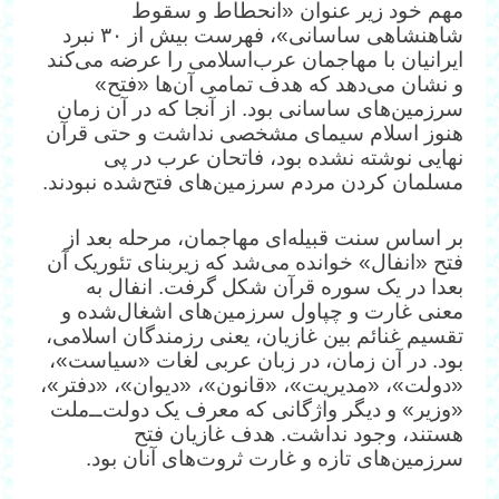
مهم خود زیر عنوان «انحطاط و سقوط
شاهنشاهی ساسانی»، فهرست بیش از ۳۰ نبرد
ایرانیان با مهاجمان عرب‌اسلامی را عرضه می‌کند
و نشان می‌دهد که هدف تمامی آن‌ها «فتح»
سرزمین‌های ساسانی بود. از آنجا که در آن زمان
هنوز اسلام سیمای مشخصی نداشت و حتی قرآن
نهایی نوشته نشده بود، فاتحان عرب در پی
مسلمان کردن مردم سرزمین‌های فتح‌شده نبودند.
بر اساس سنت قبیله‌ای مهاجمان، مرحله بعد از
فتح «انفال» خوانده می‌شد که زیربنای تئوریک آن
بعدا در یک سوره قرآن شکل گرفت. انفال به
معنی غارت و چپاول سرزمین‌های اشغال‌شده و
تقسیم غنائم بین غازیان، یعنی رزمندگان اسلامی،
بود. در آن زمان، در زبان عربی لغات «سیاست»،
«دولت»، «مدیریت»، «قانون»، «دیوان»، «دفتر»،
«وزیر» و دیگر واژگانی که معرف یک دولت‌ــ‌ملت
هستند، وجود نداشت. هدف غازیان فتح
سرزمین‌های تازه و غارت ثروت‌های آنان بود.