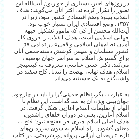
در روزهای اخیر، بسیاری از حواریون آیت‌الله این
تصور را تکرار کرده‌اند. اکثر آنان می‌گویند: هدف
انقلاب بهبود وضع اقتصادی کشور نبود، زیرا در
۱۳۵۷، وضع اقتصادی ایران بسیار خوب بود.
آیت‌الله محسن اراکی که مامور تشکیل جبهه
جهانی اسلامی است، هدف انقلاب را «روی کار
آمدن نظام‌های اسلامی واقعی» در تمامی ۵۷
کشور مسلمان و سپس کوشش دسته‌جمعی آنان
برای گسترش اسلام به سراسر جهان توصیف
می‌کند. دکتر حسن عباسی، معروف به کیسینجر
اسلام، هدف نهایی نهضت را تبدیل کاخ سفید در
واشینگتن به یک حسینیه می‌داند.
به عبارت دیگر، نظام خمینی‌گرا را باید در چارچوب
جهان‌بینی ویژه آن به نقد گذاشت. این نظام با
الهام از تعلیمات اسلام آغازین شکل گرفت. در
اسلام آغازین، یعنی در دوران خلفای راشدین،
هدف اصلی اسلام چیزی جز «فتح» نبود؛ فتح به
معنای گشودن راه اسلام به سوی سرزمین‌های
تازه. تاریخدان ایرانی، پروانه پورشریعتی، در کتاب