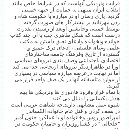
قرابت ونزدیکی آنهاست که در شرایط خاص مانند
انقلاب ایران منتهی به حمایت از جبهه خمینی
گردید. یاری رسان او در مبارزه با حکومت شاه و
زدن مهرتائید بر بیشترکار های صورت گرفته
توسط خمینی وجانشین اوبعد از رسیدن بقدرت.
درست است که شکل ظاهری چپ با آن چند کتاب
خوانده ونخوانده وادعای تعلق داشتن به مکتب
علمی وغنای فلسفی ، ادعای درک عمیق و
گسترده از تاریخ وفرهنگ جامعه،ساختارهای
اقتصادی ،اجتماعی وصف بندی نیروهای سیاسی
اورا در ظاهرازدیگر نیروهای ارتجاعی جدا می کند.
اما در نهایت درعرصه مبارزه سیاسی در بسیاری
از موارد متاسفانه آنها در یک صف واحد قرار می
گیرند.
با تمام فراز وفرود ها،دوری ها ونزدیکی ها بهم
هدف یکسانی را دنبال می کنند.
شیوه عمل مشابهی دارند.چه شباهت غریبی است
در بصف کردن و قتل عام خانواده الکساندر
امپراطور روس وخانواده او با عملکرد جنون آمیز
“خلخالی ” در کشتاروزیران و حامیان حکومت در