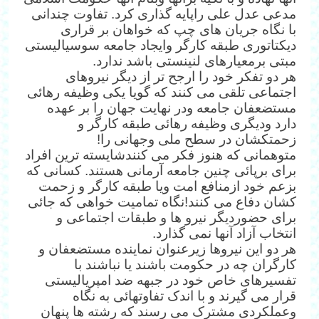
مدعی عدل علی راپایه گذاری کرد. تفاوت چندانی
با نگاه جریان های چپ که خواهان بر قراری
دیکتاتوری طبقه کارگر وایجاد جامعه سوسیالیستی
مبتی برمعیارهای لنینستی باشد ندارد.
هر دو تفکر خود را ارجح تر از دیگر نیروهای
اجتماعی تلقی می کنند که گویا یکی وظیفه رهائی
مستضعفان جامعه ودر نهایت جهان را بر عهده
دارد ودیگری وظیفه رهائی طبقه کارگر و
زحمتکشان در سطح ملی وجهانی را!
متوهمانی که هنوز فکر می کنندشایسته ترین افراد
برای برپائی چنین جامعه آرمانی هستند. کسانی که
بزعم خود ازمنافع امت ویا طبقه کارگر و زحمت
کشان دفاع می کنند!نگاه تمامیت خواهی که جائی
برای حضوردیگر نیرو ها و طبقات اجتماعی و
انتخاب آزاد آنها نمی گذارد.
هر دو این نیروها زیرعنوان نماینده مستضعفان و
کارگران چه در حکومت باشند یا نباشند با
تفسیرهای خاص خود در جبهه ضد امپریالیستی
قرار می گیرند و با اندک تفاوتهائی به نگاه
وعملکردی مشترک می رسند که رشته ها پنهان