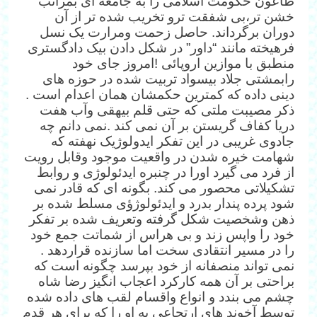
طاعون حکومت اسلامی را به جامعه ای بمراتب
خشن تر،بی شفقت ترو تخریب شده تر از آن
دوران برگرداند. حاصل زحمت ومرارت یک نسل
فرهیخته مانند “داور” در شکل دادن بیک دادگستری
منطبق با موازین اروپائی !امروز جای خود
رابمشتی جلاد بیسواد تربیت شده در حوزه های
دینی داده که کمترین حکمشان همان اعدام است .
ذکر مصیبت ملتی که حتی قلم بیهقی وآب هفت
دریا کفاف گریستن بر آن نمی کند .نمی دانم چه
جادوی غریبی در این تفکر ایدولوژیک نهفته که
شهامت خیره شدن در واقعیت موجود وقابل رویت
از فرد می گیرد اورا در چنبره ایدئولوژی و روابط
تشکیلاتی محصور می کند. بگونه ای که قادر نمی
شود پرده پندار بدرد و ایدئولوژؤی مسلط شده بر
ذهن وشخصیت شکل گرفته وتعریف شده بر تفکر
خود را واپس زند و بی هراس از شماتت جمع خود
را در مسیر انتقادی سخت اما سازنده قراردهد .
نمی تواند منصفانه از خود بپرسد چگونه است که
براحتی بر آن همه کارکرد اعجاب انگیز رضا شاه
چشم می بندد و انواع واقسام لقب های داده شده
توسط آخوند های ارتجاعی به او را که برای هر قدم