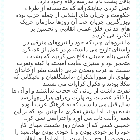
بالای پشت بام مدرسه رفاه وجود دارد.
عمل کردی جنایتکارانه که متاسفانه از طرف
حکومت و جریان های انقلابی از جمله حزب توده
وبزرگترین جریان چپ آن روزها سازمان چریک
های فدائی خلق عملی انقلابی و تحسین بر
انگیزتلقی گردید.
ما نیروهای چپ که خود را نیروهای مترقی در
راستای تاریخ می دانستنیم در عمل از عملکرد
کسی بنام خمینی دفاع می کردیم که بشدت
متحجر بود و ستیزی بغایت آمیخته با کینه ونفرت
نسبت به غرب وتمدن غربی داشت.تنفر ازخاندان
پهلوی ،از منورالفکران ،دانشگاهیان و نخبگانی که
مکلا بودند و فکول کراوات می بستند.
نفرت داشت از زنانی که حجاب نداشتند و او آن ها
را فاقد عصمت وطهارت زهرای هزاروچهارصد
سال قبل می دانست که به فرهنگ غرب آلوده
شده بودند.اما بینش تفکری ما چنین بود که بر این
همه رذالت تاب می آورد واعتراضی نمی کرد.
خمینی کسی که از همان روز نخست مبنای کار
خود را بر خودی بودن و نا خودی بودن نهاد.تعبد را
برتخصص ارجح تر دانست .با راه اندازی انقلاب