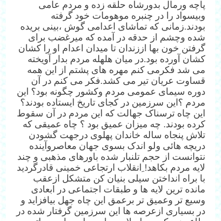
پاچه ورمال بدورشاه حلقه زده و مردم عامی
وبیسواد را در چنبره موهومات خود گرفته
بودند.زمانی که تماشای اعدامی گوش ،بینی بریده
شده وچشم از حدقه در آمده که میرغضب برای
گرفتن خون بها اززندان تا میدان اعدام او را کشان
کشان آورده بود.در میان هلهله مردم بدار آویخته
می شد فکرمی کنم مهره های پشتم از این همه
قساوت عریان تیر می کشد.فکر می کنم در آن
دوره سیمای عمومی مردم وکشور چگونه بود؟ این
مردم ؟این سرزمین در کجای تاریخ ایستاده بودند؟
این چاه ترسناک جهالت که این مردم در آن سقوط
کرده بودند. چه میزان عمیق بود ؟ چاه عمیقی که
تلاش پنجاه ساله خاندان پهلوی درجهت گشودن
دریچه هائی ولو اندک بسوی جهان معاصروآینده
نتوانست از حجم تلنبار شده باورهای مذهبی و چند
لایه مردم بکاهد! ِانقلاب ارتجاعی خمینی قادرگردید
با براه انداختن سیلی بنیان کن متشکل ازعقب
مانده ترین لایه ها و طبقات اجتماعی در ابعادی
وسیع تر وعمیق تر برعمق این چاه جهل بیافزاید و
در بسیاری ازعرصه ها این سرزمین گرفتار شده در