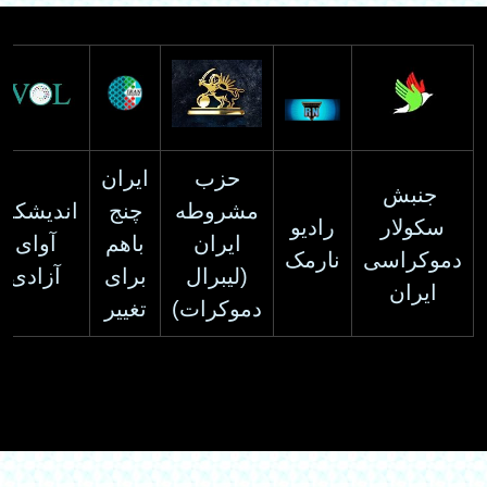
حزب
ایران
جنبش
مشروطه
چنج
اندیشکده
سکولار
رادیو
ایران
باهم
آوای
دموکراسی
نارمک
(لیبرال
برای
آزادی
ایران
دموکرات)
تغییر