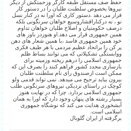
حفظ صف مستقل طبقه کارگر وزحمتکش از دیگر
نیروها بخصوص سلطنت طلبان را در دستور کار
قرار می دهد .دستور کاری که اورا نه در کنار نسل
نو ، نه درکناراقشاروسیع خواهان سرنگونی بلکه
درصف حکومتیان و اصلاح طلبان خواهان تداوم
همین جمهوری قرار می دهد.او هنوزدر باور های
خود همین جمهوری فاسد ،با همین شعار های دهن
پر کن را براتحاد عظیم مردمی با هر طیف فکری
ووابستگی تشکیلاتی که می توانند بساط ظلم
جمهوری اسلامی را درهم ریخته وزمینه برای
بازسازی مجدد کشور فراهم کنند را بصرف این که
ممکن است ازصندوق رای نام سلطنت طلبان
بیرون بیاید ترجیح می میدهد. نمی تواند قدمی ولو
کوچک در راستای نزدیکی نیروهای سرنگونی طلب
جمهوری اسلامی بردارد. چرا که در نهایت هنوز
بسیار رشته های پنهان وجود دارد که اورا به همان
آبشخوری هدایت می کند که نوشگاه جمهوری
اسلامی است.
برگرفته از ایران گلوبال