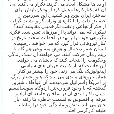
او ده ها مشکل ایجاد می کردند تکرار می کنند .بی
آن که یکبارکارها وعمل کرد او وفکر بازش برای
ساختن ایران نوین وبر کشیدن این سرزمین از
حضیض ذلت را با کارهای ویران گر و نشات گرفته
از فکر ارتجاعی وعقب نگرخمینی مقایسه کنند؟
تفکری که نمی تواند پا از مرزهای تعین شده فکری
وگروهی خود فراتر نهد.در لحظات سخت تاریخ در
کنار نیروهائی قرار گیرد که می خواهند درسیمای
انسان عصر دیجیتال و هوش مصنوعی هم گام با
ریتم زمان حرکت کنند. می خواهند آن سبک زندگی
وحکومت را انتخاب کنند که دلشان می خواهد.
این جاست که باز کمیت جریان های سیاسی
ایدئولوژیک لنگ می زند . خود را بیشتر در کنار
همان نیروهای ماندی می بیند که هنوز شعار مرگ
بر امریکا واسرائیل سرمیدهند.آن عواطف شیرین
گذشته که با وجود فرو ریختن اردوگاه سوسیالیسم
.دیدن ناکار آمدی آن در ساختن جامعه ای آزاد و
مرفه ،با افسوس به قسمت خاطره ها رفته ،باز
جان می یابد بنقش ونمایندگی خود درارتباط با
طبقه کارگرمی افتد.