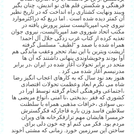
فرهنگی و شکستن قلم های نو اندیش، چنان بگیر
وببند ونهایت کشتاری راه انداخت که در تاریخ نظیر
آن کمتر دیده شده است . اما دریغ که دراکثرموارد
نیروی چپ امپریالیست ستیز پرورش یافته در
مکتب اتحاد شوروی ضد امپریالیست، نیروی جوان
تغذیه کرده از کتاب غرب زدگی جلال آل احمد!
همراه شده با صمد و “لطیف” مسلسل گرفته
ازپشت ویترین با این نماد تحجر وعقب ماندگی هم
آوا بودند وخویشاوندی پنهانی داشتند که آن ها
متحد در برابر تحولات آغاز شده در ایران ،در برابر
مدرنیسم آغاز شده می کرد .
هنوز بعد نود سال که به کارهای اعجاب انگیز رضا
شاه می نگرم ابعاد وعظمت تحولات اقتصادی
،اجتماعی وفرهنگی انجام گرفته توسط اورا در
کشوری که فقر ،بدبختی ،نا امنی ،انواع مریضی ها
،بی سوادی ،خرافات مذهبی همراه با سلطنت
سلاطین فاسد وزن باره قاجارکه فکرگسترش
حرمسرا هایشان مهم ترازفکرخانه های ویران
مردم بود. فکر می کنم او چه خون دلی برای
ساختن این سرزمین خورد. زمانی که مشتی آخوند