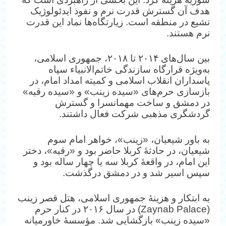
هدف آن گسترش قدرت نرم و نفوذ ایدئولوژیک
تشیع در منطقه است. زیارتگاه‌ها نماد این قدرت
نرم هستند.
بین سال‌های ۲۰۱۴ تا ۲۰۱۸، جمهوری اسلامی،
به‌ویژه قرارگاه سازندگی خاتم‌الانبیاء سپاه
پاسداران انقلاب اسلامی و کمیته امداد امام، در
بازسازی حرم‌های «سیده زینب» و «سیده رقیه»
در دمشق و ساخت مهمانسرا و گسترش
گردشگری مذهبی شرکت فعال داشتند.
به باور شیعیان، «زینب»، خواهر امام سوم
شیعیان، در حادثهٔ کربلا حاضر بود و «رقیه»، دختر
این امام، در واقعهٔ کربلا سه یا چهار ساله بود و
سپس اسیر شد و در دمشق درگذشت.
به ابتکار و هزینهٔ جمهوری اسلامی، هتل قصر زینب
(Zaynab Palace) در سال ۲۰۱۶ در کنار حرم
«سیده زینب» بازگشایی شد. مؤسسهٔ خاورمیانه