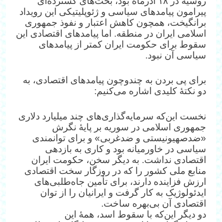
روسیه در ۱۸ آذرماه بود، بحث‌های گسترده‌ای
پیرامون پیامدهای سیاسی و ژئوپلیتیکی این رویداد
برانگیخت، همچون کاهش اعتبار و نفوذ جمهوری
اسلامی ایران در منطقه. اما پیامدهای اقتصادی این
سقوط برای حکومت ایران کمتر از پیامدهای
سیاسی آن نبود.
برای پی بردن به چندوچون پیامدهای اقتصادی، به
دو نکتهٔ کلیدی اشاره می‌کنیم:
نخست این‌که سرمایه‌گذاری‌های چند میلیارد دلاری
جمهوری اسلامی در سوریه بر پایهٔ نگرش
«ضدصهیونیستی و ضدغربی» و برای توانمندی
سیاسی در خاورمیانه بود و کاری به بازدهی
اقتصادی نداشت. به دیگر سخن، حکومت ایران
منابع ملی کشور را که در روزگار سخت اقتصادی
ارزش فزاینده دارند، برای تأمین جاه‌طلبی‌های
ایدئولوژیک به کار گرفت و ایرانیان را از توان
اقتصادی آن بی‌بهره ساخت.
دو دیگر این‌که با سقوط اسد، همهٔ این