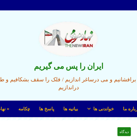
ایران را پس می گیریم
ل برافشانیم و می درساغر اندازیم / فلک را سقف بشکافیم و ط
دراندازیم
باره ما
خواندنی ها
بیانیه ها
پاسخ ها
چکامه
« نها
دیدگاه