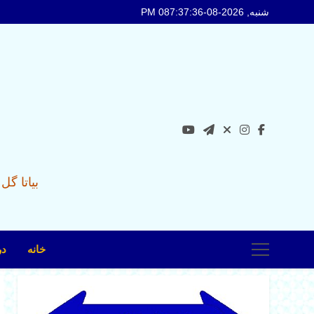
Ski
شنبه, 2026-08-08
7:37:37 PM
t
conten
بیاتا گ
خانه
در