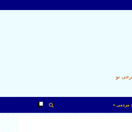
رحی نو
د مردمی »