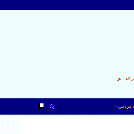
رحی نو
د مردمی »