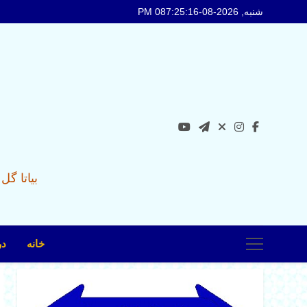
Ski
شنبه, 2026-08-08
7:25:17 PM
t
conten
بیاتا گ
خانه
در