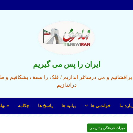
ایران را پس می گیریم
ل برافشانیم و می درساغر اندازیم / فلک را سقف بشکافیم و ط
دراندازیم
باره ما
خواندنی ها
بیانیه ها
پاسخ ها
چکامه
« نها
میراث فرهنگی و تاریخی