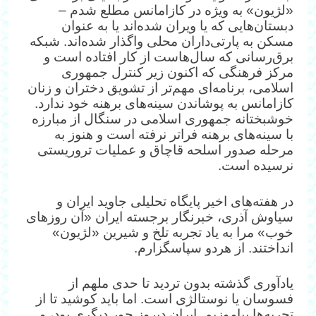
«لژیون» به ویژه در کازامانس مطلع شدم –
دبستان‌هایی که یا ویران شده‌اند یا به عنوان
مسکن به پارتی‌داران محلی واگذار شده‌اند. شبکه
برق‌رسانی که سال‌هاست از کار افتاده است و
مرکز فرهنگی که اکنون زیر کنترل جمهوری
اسلامی، برنامه‌ای مهم‌تر از تشویق دختران و زنان
کازامانس به پوشاندن سینه‌های برهنه خود ندارد.
خوشبختانه جمهوری اسلامی در سنگال از مبارزه
با سینه‌های برهنه فراتر نرفته است و هنوز به
مرحله صدور اسلحه قاچاق و عملیات تروریستی
نرسیده است.
در هفته‌های اخیر پایگاه تحلیلی جاوید ایران و
سیاوش آذری، خبرنگار برجسته ایران «آن روزهای
خوب» مرا به یاد تجربه تلخ و شیرین «لژیون»
انداختند. از هر‌دو سپاسگزارم.
یادآوری گذشته بدون تردید تا حدی ملهم از
فسوسان یا نوستالژی است. اما باید کوشید تا از
تجربه‌ها بیاموزیم. ایران دیروز جور دیگری بود، و