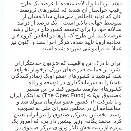
دهند. بریتانیا و ایالات متحده با عرضه یک طرح
رقیب خواستار آن شدند که کشورهای ثروتمند –
آنان که تولید ناخالص ملی‌شان سالانه‌شان از
متوسط جهانی بالاتر است – یک درصد از درآمد
سالانه خود را برای توسعه کشورهای درحال رشد
عرضه کنند. این طرح که بارها در اجلاس گروه ۷ و
اتحادیه اروپا تایید شده، هرگز اجرا نشد و اکنون نیز
عملا به فراموشی سپرده شده است.
ایران با درک این واقعیت که «لژیون خدمتگزاران
بشر» از حمایت قدرت‌های بزرگ برخودار نخواهد
شد، کوشید تا کشورهای عضو اوپک (صادر‌کنندگان
نفت) را به سرمایه‌گذاری در توسعه و رفاه
کشورهای نیازمند تشویق کند. در این مسیر
«صندوق اوپک» (The Opec Fund) به ابتکار ایران
و با شرکت ۱۲ کشور عضو سازمان متولد شد و
اساسنامه آن در مجلس شورای ملی به تصویب
رسید. نخستین مدیرکل صندوق را نیز ایران تعیین
کرد: محمد یگانه، وزیر پیشین دارایی، که امروز یک
پرتره او زینت‌بخش تالار ورودی مرکز صندوق در