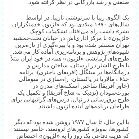
صنعتی و رشد بازرگانی در نظر گرفته شود.
یک الگوی زیبا با سرنوشتی نازیبا. در اواسط
سال‌های ۱۹۷۰ میلادی بود که «لژیون خدمتگزاران
بشر» داشت راه می‌افتاد. تشکیلات کوچک
«لژیون» با مرکز اداری‌اش در خیابان تخت‌جمشید
تهران مستقر شده بود و با بهره‌گیری از تازه‌ترین
شیوه‌های پژوهش و برنامه‌ریزی آماده کار می‌شد.
طرح‌های آزمایشی «لژیون» همه در خود ایران مثلاً
با طرح الِشتَر در لرستان، ساختن مدارس و
درمانگاه‌ها در سنگال (آفریقای باختری)، برنامه
حذف مالاریا در پاکستان، راه‌سازی در سومالی
(خاور آفریقا) ساختن اسکله‌های مدرن در
پورت‌سودان (نزدیک به شاخ آفریقا) و تکمیل یک
طرح برق‌رسانی در نپال، درس‌های گرانبهایی برای
طراحان برنامه‌های آینده لژیون داشتند.
با این حال، تا سال ۱۹۷۷ روشن شده بود که دیگر
کشورها، به‌ویژه کشورهای ثروتمند، حاضر نیستند
که هزینه دفاعی یک روز را به «لژیون» اختصاص