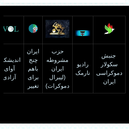
حزب
ایران
جنبش
مشروطه
چنج
اندیشکده
سکولار
رادیو
ایران
باهم
آوای
دموکراسی
نارمک
(لیبرال
برای
آزادی
ایران
دموکرات)
تغییر