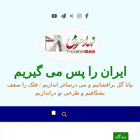
Ski
t
conten
ایران را پس می گیریم
بیاتا گل برافشانیم و می درساغر اندازیم / فلک را سقف
بشکافیم و طرحی نو دراندازیم
دیدگاه