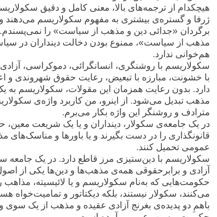
هیچکدام از ترجمه‌های بالا، معنی کامل و دقیق سکولاریسم 
ژرفا و گستره‌ی بیشتری به مفهوم سکولاریسم می‌دهند و ج
برگردان «جدائی دین و مذهب از سیاست» را نمی‌پسندم. ا
مذهب از سیاست»، ممنوع بودن دخالت دینداران در سیاست 
هم‌خوانی ندارد.
سکولاریسم با روشنگری، انسانگرائی، دموکراسی، آزادی دی
با خشونت، مبارزه با تبعیض، رعایت حقوق شهروندی و اع
دارد. بدون رعایت همزمان این مقولات، سکولاریسم به یک
مترادف و روشنگر این واژه بکار می‌برم.
در یک جامعه‌ی سکولار، دینداران و یا یک شریعت معین، ح
قانونگذاری را در دست بگیرند و یا باورها و مناسک‌های م
عمومی تحمیل کنند.
سکولاریسم با دین‌ستیزی مرز قاطع دارد. در یک جامعه سکول
آزادی و برابرحقوقی همه‌ی مذهب‌ها و دین‌ها یکی از اصو
حکومت‌هایی که به‌نام سکولاریسم و یا لائیسیته، مذاهب را
می‌کنند، سکولار نیستند، بلکه دیکتاتور و تمامیت‌خواه 
باهمِ دو پدیده‌ی بغرنج آزادی عقیده و مذهب از یک سوی
حکومت و سپهر عمومی آمده است.