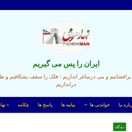
ایران را پس می گیریم
ل برافشانیم و می درساغر اندازیم / فلک را سقف بشکافیم و ط
دراندازیم
باره ما
خواندنی ها
بیانیه ها
پاسخ ها
چکامه
« نها
دیدگاه