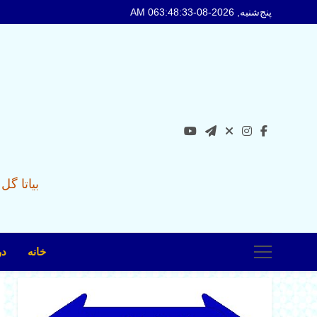
Ski
پنج‌شنبه, 2026-08-06
3:48:35 AM
t
conten
بیاتا گ
خانه
در