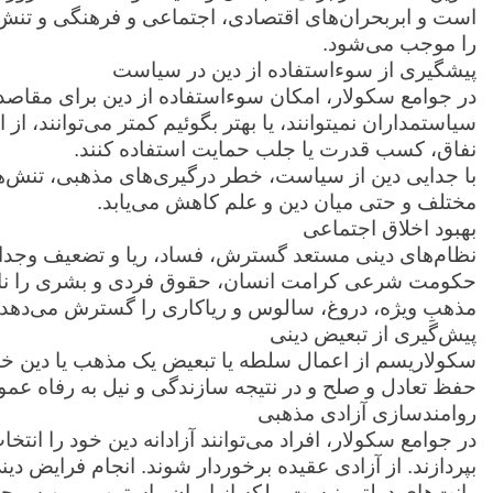
است و ابربحران‌های اقتصادی، اجتماعی و فرهنگی و تنش
را موجب می‌شود.
پیشگیری از سوءاستفاده از دین در سیاست
در جوامع سکولار، امکان سوءاستفاده از دین برای مقاصد
سیاستمداران نمی‎توانند، یا بهتر بگوئیم کمتر می‌
نفاق، کسب قدرت یا جلب حمایت استفاده کنند.
با جدایی دین از سیاست، خطر درگیری‌های مذهبی، تنش‌ها
مختلف و حتی میان دین و علم کاهش می‌یابد.
بهبود اخلاق اجتماعی
نظام‌های دینی مستعد گسترش، فساد، ریا و تضعیف وجدا
حکومت شرعی کرامت انسان، حقوق فردی و بشری را نادیده 
مذهبِ ویژه، دروغ، سالوس و ریاکاری را گسترش می‌دهد.
پیش‌گیری از تبعیض دینی
سکولاریسم از اعمال سلطه یا تبعیض یک مذهب یا دین خاص 
حفظ تعادل و صلح و در نتیجه سازندگی و نیل به رفاه عم
روامندسازی آزادی مذهبی
در جوامع سکولار، افراد می‌توانند آزادانه دین خود را انت
بپردازند. از آزادی عقیده برخوردار شوند. انجام فرایض دی
رانت‌های دولتی نیست، بلکه از ایمان راستین مومن سرچ