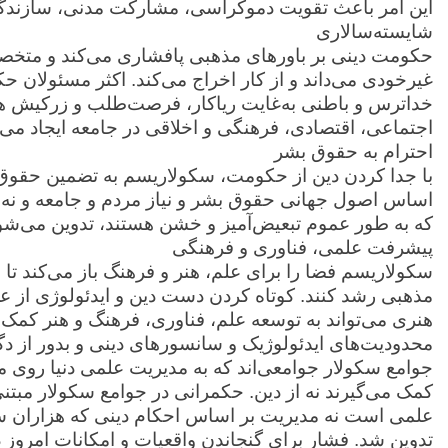
این امر باعث تقویت دموکراسی، مشارکت مدنی، سازندگی
شایسته‌سالاری
حکومت دینی بر باورهای مذهبی پافشاری می‌کند و متخ
غیرخودی می‌داند و از کار اخراج می‌کند. اکثر مسئولان
خداترس و باطنی به‌غایت ریاکار، فرصت‌طلب و زرکیش هستن
اجتماعی، اقتصادی، فرهنگی و اخلاقی در جامعه ایجاد می‌ک
احترام به حقوق بشر
با جدا کردن دین از حکومت، سکولاریسم به تضمین حقوق ب
اساس اصول جهانی حقوق بشر و نیاز مردم و جامعه و نه
که به طور عموم تبعیض‌آمیز و خشن هستند، تدوین می‌شون
پیشرفت علمی، فناوری و فرهنگی
سکولاریسم فضا را برای علم، هنر و فرهنگ باز می‌کند تا 
مذهبی رشد کنند. کوتاه کردن دست دین و ایدئولوژی از
هنری می‌تواند به توسعه علم، فناوری، فرهنگ و هنر کمک 
محدودیت‌های ایدئولوژیک و سانسورهای دینی و بدور از د
جوامع سکولار جوامعی‌اند که به مدیریت علمی دنیا روی می‌
کمک می‌گیرند نه از دین. حکمرانی در جوامع سکولار مبتن
علمی است نه مدیریت بر اساس احکام دینی که هزاران س
تدوین شد. فشار برای گنجاندن واقعیات و امکانات امروز د