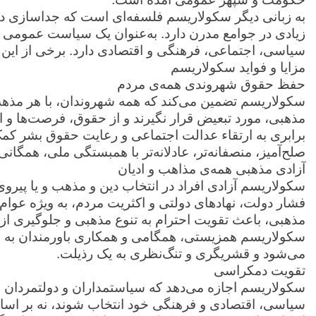
به زبانی دیگر سکولاریسم فلسفه‌ای است که جداسازی دین
زیادی در جوامع مدرن دارد. به‌عنوان یک سیاست عمومی 
سیاسی، اجتماعی، فرهنگی و اقتصادی دارد. برخی از این مز
مزایا و فواید سکولاریسم
حفظ حقوق شهروندی همه‌ی مردم
سکولاریسم تضمین می‌کند که همه شهروندان، با هر مذهب یا
مذهبی، مورد تبعیض قرار نگیرند و از حقوق، فرصت‌ها و ا
برابری به ارتقاء عدالت اجتماعی و رعایت حقوق بشر کمک 
صلح‌آمیز، منصفانه‌تر، عادلانه‌تر با همبستگی ملی، همگان
آزادی مذهبی همه‌ی مذاهب و ادیان
سکولاریسم آزادی افراد در انتخاب دین و مذهب و یا پیروی
فشار دولت، نهادهای دولتی و اکثریت مردم، به ویژه عوام،
مذهبی، باعث تقویت احترام به تنوع مذهبی و جلوگیری از
سکولاریسم همزیستی، همگامی و همکاری باورمندان به اد
می‌شود و قشریگری و تنگ‌نظری به یک رذیلت.
تقویت دمکراسی
سکولاریسم اجازه می‌دهد که سیاستمداران و دولتمردان بر
سیاسی، اقتصادی و فرهنگی خود انتخاب شوند، نه بر اساس