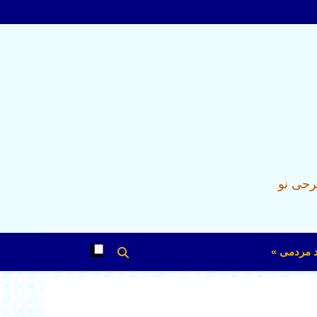
رحی نو
د مردمی »