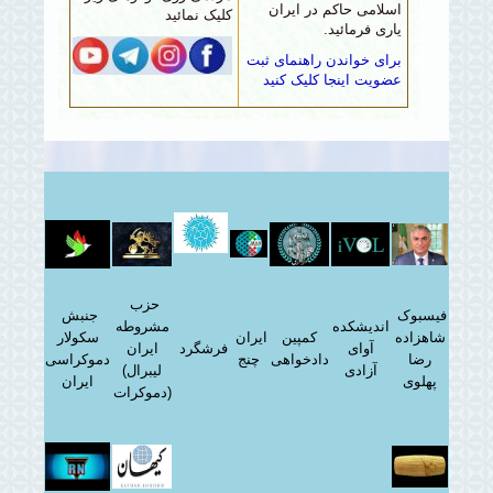
اسلامی حاکم در ایران
کلیک نمائید
یاری فرمائید.
برای خواندن راهنمای ثبت
عضویت اینجا کلیک کنید
حزب
فیسبوک
جنبش
اندیشکده
مشروطه
شاهزاده
کمپین
ایران
سکولار
آوای
فرشگرد
ایران
رضا
دادخواهی
چنج
دموکراسی
آزادی
(لیبرال
پهلوی
ایران
دموکرات)