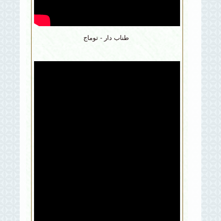
طناب دار - توماج