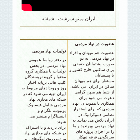
ايران مينو سرشت - شيفته
عضویت در نهاد مردمی
تولیدات نهاد مردمی
عضویت هم میهنان و افراد
در نهاد مردمی به دو
در دفتر روابط عمومی
صورت پشتیبانان حقیقی
نهاد مردمی، در بخش
برای ساکنین خارج کشور و
تولیدات با همکاری گروه
یا پشتیبانان
محتوا و گروه نویسندگان
مستعار برای
هم میهنان
کلیپ هائی برپایه اخبار
ساکن در ایران می باشد.
روز و رویدادهای مربوط به
از شما هم میهن گرامی
ایران تهیه می شود که در
دعوت می شود برای
شبکه های مجازی نهاد
همکاری با هموندان نهاد
مردمی شامل فیسبوک،
مردمی که برای استقرار
یوتیوب، تلگرام و
نظامی دموکراتیک در
اینستاگرام منتشر می
ایران تلاش می نمایند به
شوند.
نهاد مردمی بپیوندید و ما
برای بازدید
و یا اشتراک
را در اجرای پروژه های
در شبکه های مجازی نهاد
سرنگونی فرقه تبهکار
مردمی روی لوگوهای زیر