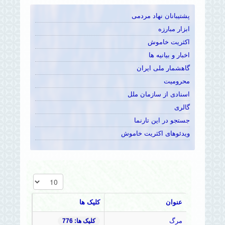
پشتیبانان نهاد مردمی
ابزار مبارزه
اکثریت خاموش
اخبار و بیانیه ها
گاهشمار ملی ایران
محرومیت
اسنادی از سازمان ملل
گالری
جستجو در این تارنما
ویدئوهای اکثریت خاموش
نمایش #
عنوان
کلیک ها
مرگ
کلیک ها: 776