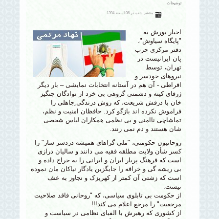
توضیحات
منتشر شده در 06 اسفند 1394
اخبار یورش به
"پایگاه سیاوش"،
دفتر مرکزی حزب
پان ایرانیست در
تهران، توسط
نیروهای خودسر و
افراطی - آن هم در آستانه انتخابات نمایشی – بار دیگر
ژرفای کینه و دشمنی گروهی بی خرد از نوادگان چنگیز
خان با درفش شریعت، که روش درندگی ِجاهلی را
فراموش نکرده اند بازگو کرد. حافظان امنیت و نظم،
تماشاچی ناامنی و بی نظمی همکاران لباس شخصی
شان هستند و دم نمی زنند.
روحانیون حکومتی، "ملی گراهای همیشه دردسر ساز" را
کسر شأن ولایت مطلقه فقیه می دانند و سالیان درازی
است که فرهنگ پربار ایران و ایرانی را به حراج داده و
بی ریشه گی و خرافه را جایگزین یادگار نیاکان مان نموده
است که زشتی آن کمتر از کهریزک و نجاوز به عنف
نیست.
از حکومت بی تابلوی سیاسی، که "روحانی فاقد صلاحیت
مرجعیت" را مرجع اعلام می کند!!!
از کشوری که رهبرش با الفبای نظامی در سیاست و