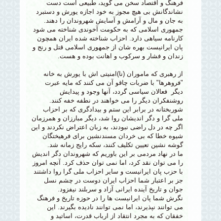
فرهنگ و اقتصاد سخن می گوید، طبیعی است دست
نشاندگانش بی هیچ مجوز به خود اجازه یورش و دستبرد
به جان و مال و آرامش و آسایش شهروندان را دهند.
جمهوری اسلامی که به حکومت آخوندی شناخته می شود
کارنامه سیاهی دارد. احزاب شناخته شده ایران همچون
پان ایرانیست بهره شان از جمهوری اسلامی قتل و رنج و
زندان و فشار و سرکوب و اهانت بوده و هست.
از رهبری که ماموران (نا)امنیتی اش با یورش به خانه
"فروهرها" با ضربات چاقو آن می کنند که مایه عبرت
دیگر فعالان سیاسی گردد، آنها وجود و پیدایش
روشنفکران دیگر را می خواهند در نطفه خفه کنند.
شوربختانه در برابر این ستم و بیدادگری که بر احزاب
ملی گرا و دگر اندیشان روا شد، دیگر مبارزان و همرزمان
اگر چه در دل راضی نبودند، به زبان اعتراض نکردند و این
شیوه خطا که بی خردان مسندنشین برای فرهیختگان
گوشه نشین تعیین تکلیف کنند، سکه رایج زمانه شد.
ما در نهاد مردمی بر این باوریم که شهروندان دگر اندیش
را می توان نقد کرد، اما نمی توان حذف کرد. آنچه امروز
با حزب پان ایرانیست و سایر احزاب ملی گرا روا داشتند
جز بر اعتبار شما احزاب ایران دوست در چشم نسل
جوان و تاریخ آینده ایرانی آزاد و سربلند نیفزود.
نگرش شما پان ایرانیست ها را در حوزه تاریخ و فرهنگ
می توانند نپذیرند، اما نمی توانند نادیده بگیرند. این
خفقان که به مجرد انتقاد از ارباب قدرت، اساتید و