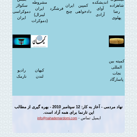
اندیشکده
مشروطه
شاهزاده
کمپین
ایران
سکولار
آوای
فرشگرد
ایران
رضا
دادخواهی
چنج
دموکراسی
آزادی
(لیبرال
پهلوی
ایران
دموکرات)
کمیته بین
المللی
کیهان
رادیو
نجات
لندن
نارمک
پاسارگاد
نهاد مردمی - آعاز به کار: 12 سپتامبر 2010 - بهره گیری از مطالب
این تارنما برای همه آزاد است.
ایمیل تماس -
info@nahademardomi.com
.