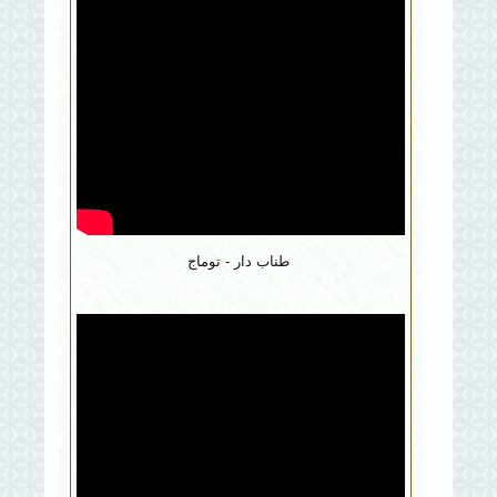
طناب دار - توماج