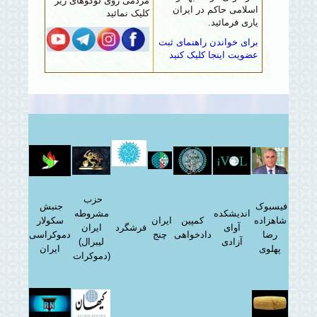
مردمی روی لوگوهای زیر
اسلامی حاکم در ایران
کلیک نمائید
یاری فرمائید.
برای خواندن راهنمای ثبت
عضویت اینجا کلیک کنید
حزب
فیسبوک
جنبش
اندیشکده
مشروطه
شاهزاده
کمپین
ایران
سکولار
آوای
فرشگرد
ایران
رضا
دادخواهی
چنج
دموکراسی
آزادی
(لیبرال
پهلوی
ایران
دموکرات)