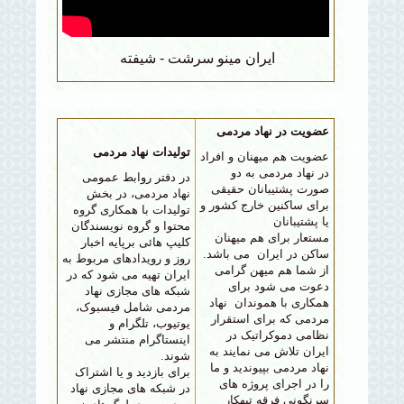
ايران مينو سرشت - شيفته
عضویت در نهاد مردمی
تولیدات نهاد مردمی
عضویت هم میهنان و افراد
در نهاد مردمی به دو
در دفتر روابط عمومی
صورت پشتیبانان حقیقی
نهاد مردمی، در بخش
برای ساکنین خارج کشور و
تولیدات با همکاری گروه
یا پشتیبانان
محتوا و گروه نویسندگان
مستعار برای
هم میهنان
کلیپ هائی برپایه اخبار
ساکن در ایران می باشد.
روز و رویدادهای مربوط به
از شما هم میهن گرامی
ایران تهیه می شود که در
دعوت می شود برای
شبکه های مجازی نهاد
همکاری با هموندان نهاد
مردمی شامل فیسبوک،
مردمی که برای استقرار
یوتیوب، تلگرام و
نظامی دموکراتیک در
اینستاگرام منتشر می
ایران تلاش می نمایند به
شوند.
نهاد مردمی بپیوندید و ما
برای بازدید
و یا اشتراک
را در اجرای پروژه های
در شبکه های مجازی نهاد
سرنگونی فرقه تبهکار