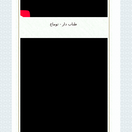
طناب دار - توماج