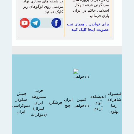
در شبکه های مجازی نهاد
سرنگونی فرقه تبهکار
مردمی روی لوگوهای زیر
اسلامی حاکم در ایران
کلیک نمائید
یاری فرمائید.
برای خواندن راهنمای ثبت
عضویت اینجا کلیک کنید
حزب
فیسبوک
جنبش
اندیشکده
مشروطه
اهزاده
کمپین
ایران
سکولار
آوای
فرشگرد
ایران
رضا
دادخواهی
چنج
دموکراسی
آزادی
(لیبرال
پهلوی
ایران
دموکرات)