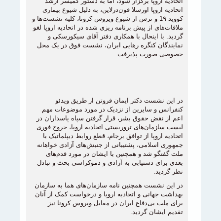
اتحادیه اروپا برگزار شود، اما به دستور کمیسر ارشد
اتحادیه اروپا اورسلا فون‌درلاین، به دلیل شیوع بیماری
کووید 1۹ و ترس از شیوع ویروس کرونا، کلیه نشست‌ها و
ملاقات‌های از پیش برنامه ریزی شده در اتحادیه اروپا لغو
گردید. با اینحال با همکاری دفتر آقای سیکورسکی و
نمایندگان کنگره رهایی ایران، نشست فوق در یک محل
خصوصی صورت پذیرفت.
در این نشست دکتر ایمان فروتن از طریق ویدئو
کنفرانس و سایرین از نزدیک در مورد موضوعات مهم
اعم از نقض حقوق بشر، قرار گرفتن سپاه پاسداران در
لیست سازمان‌های تروریستی اتحادیه اروپا، خروج فوری
اتحادیه اروپا از توافق برجام، قطع روابط دیپلماتیک با
جمهوری اسلامی، پشتیبانی از جنبش‌های آزادی خواهانه
ملت گفتگو شد و همچنین با ایشان در مورد قدم‌های
بعدی برای دستیابی به‌ آزادی و دموکراسی بحث و تبادل
نظر گردید.
در این نشست همچنین نامه سازمان‌های هما به سازمان
بهداشت جهانی و اتحادیه اروپا و درخواست کمک از آنان
برای ملت بی‌دفاع ایران در مقابل ویروس کرونا نیز
تقدیم ایشان گردید.