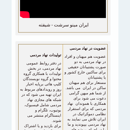
ايران مينو سرشت - شيفته
عضویت در نهاد مردمی
تولیدات نهاد مردمی
عضویت هم میهنان و افراد
در نهاد مردمی به دو
در دفتر روابط عمومی
صورت پشتیبانان حقیقی
نهاد مردمی، در بخش
برای ساکنین خارج کشور و
تولیدات با همکاری گروه
یا پشتیبانان
محتوا و گروه نویسندگان
مستعار برای
هم میهنان
کلیپ هائی برپایه اخبار
ساکن در ایران می باشد.
روز و رویدادهای مربوط به
از شما هم میهن گرامی
ایران تهیه می شود که در
دعوت می شود برای
شبکه های مجازی نهاد
همکاری با هموندان نهاد
مردمی شامل فیسبوک،
مردمی که برای استقرار
یوتیوب، تلگرام و
نظامی دموکراتیک در
اینستاگرام منتشر می
ایران تلاش می نمایند به
شوند.
نهاد مردمی بپیوندید و ما
برای بازدید
و یا اشتراک
را در اجرای پروژه های