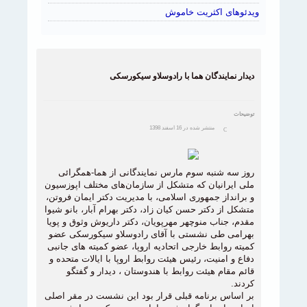
ویدئوهای اکثریت خاموش
دیدار نمایندگان هما با رادوسلاو سیکورسکی
توضیحات
منتشر شده در 16 اسفند 1398
روز سه شنبه سوم مارس نمایندگانی از هما-همگرائی
ملی ایرانیان که متشکل از سازمان‌های مختلف اپوزسیون
و برانداز جمهوری اسلامی، با مدیریت دکتر ایمان فروتن،
متشکل از دکتر حسن کیان زاد، دکتر بهرام آبار، بانو شیوا
مقدم، جناب منوچهر مهرپویان، دکتر داریوش وثوق و پویا
بهرامی طی نشستی با آقای رادوسلاو سیکورسکی عضو
کمیته روابط خارجی اتحادیه اروپا، عضو کمیته های جانبی
دفاع و امنیت، رئیس هیئت روابط اروپا با ایالات متحده و
قائم مقام هیئت روابط با هندوستان ، دیدار و گفتگو
کردند.
بر اساس برنامه قبلی قرار بود این نشست در مقر اصلی