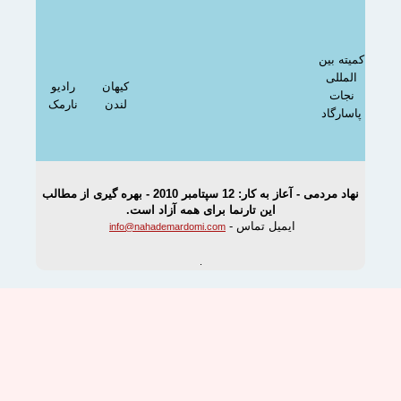
یته بین
المللی
کیهان
رادیو
نجات
لندن
نارمک
اسارگاد
نهاد مردمی - آعاز به کار: 12 سپتامبر 2010 - بهره گیری از مطالب
این تارنما برای همه آزاد است.
ایمیل تماس -
info@nahademardomi.com
.