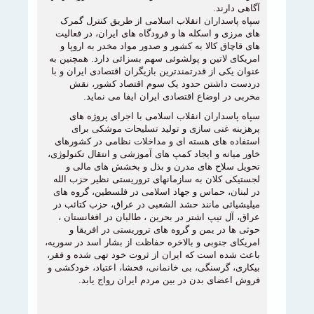
آگاهی دارند.
سپاه پاسداران انقلاب اسلامی از طریق کنترل گمرک
های مرزی و اسکله ها و فرودگاه های ایران، در فعالیت
های قاچاق کالا به کشور و صدور مواد مخدر به اروپا و
امریکای لاتین و پولشوئی سهم بسزائی دارد. همچنین به
عنوان یکی از قدرتمندترین بازیگران اقتصادی ایران و با
دردست داشتن حدود یک سوم اقتصاد کشور، نقش
مخربی در اوضاع اقتصادی ایران ایفا می نماید.
سپاه پاسداران انقلاب اسلامی با اجرای پروژه های
پرهزینه غنی سازی و تولید تسلیحات موشکی برای
استفاده های هسته ای و مداخلات نظامی در کشورهای
خاور میانه و ایجاد کمپ های آموزشی و انتقال تکنولوژی،
تحویل سلاح های مدرن و بذل و بخشش های مالی و
لجستیکی کلان به سازمانهای تروریستی نظیر حزب الله
در لبنان، حماس و جهاد اسلامی در فلسطین، گروه های
میلیشیائی مانند حشد الشعبی در عراق، حزب کتائب در
عراق، آل تیپ اشتر در بحرین ، طالبان در افغانستان ،
حوثی ها در یمن و گروه های تروریستی در افریقا و
امریکای جنوبی و بالاخره حفاظت از بشار اسد در سوریه،
باعث شده است که ايران از ثروت خود تهی شده و فقر،
بیکاری، گرسنگی، بی خانمانی، فحشا، اعتیاد، خودکشی و
فروش اعضای بدن در بین مردم ایران رواج یابد.