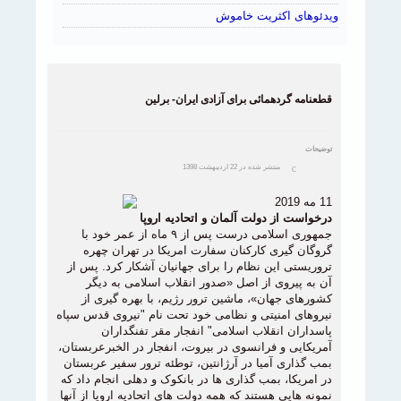
ویدئوهای اکثریت خاموش
قطعنامه گردهمائی برای آزادی ایران- برلین
توضیحات
منتشر شده در 22 ارديبهشت 1398
11 مه 2019
درخواست از دولت آلمان و اتحادیه اروپا
جمهوری اسلامی درست پس از ۹ ماه از عمر خود با
گروگان گیری کارکنان سفارت امریکا در تهران چهره
تروریستی این نظام را برای جهانیان آشکار کرد. پس از
آن به پیروی از اصل «صدور انقلاب اسلامی به دیگر
کشورهای جهان»، ماشین ترور رژیم، با بهره گیری از
نیروهای امنیتی و نظامی خود تحت نام "نیروی قدس سپاه
پاسداران انقلاب اسلامی" انفجار مقر تفنگداران
آمریکایی و فرانسوی در بیروت، انفجار در الخبرعربستان،
بمب گذاری آمیا در آرژانتین، توطئه ترور سفیر عربستان
در امریکا، بمب گذاری ها در بانکوک و دهلی انجام داد که
نمونه هایی هستند که همه دولت های اتحادیه اروپا از آنها