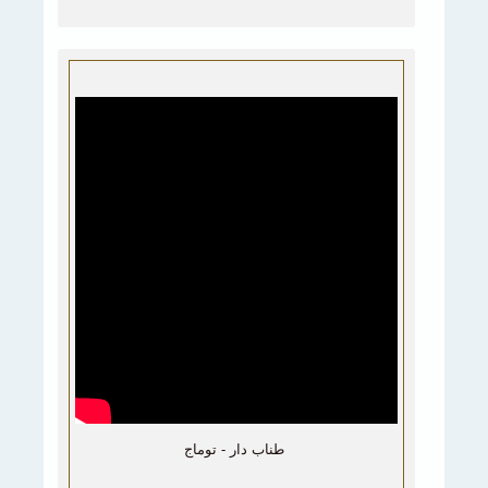
طناب دار - توماج