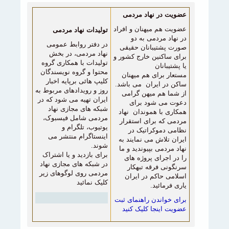
عضویت در نهاد مردمی
عضویت هم میهنان و افراد
تولیدات نهاد مردمی
در نهاد مردمی به دو
در دفتر روابط عمومی
صورت پشتیبانان حقیقی
نهاد مردمی، در بخش
برای ساکنین خارج کشور و
تولیدات با همکاری گروه
یا پشتیبانان
محتوا و گروه نویسندگان
مستعار برای
هم میهنان
کلیپ هائی برپایه اخبار
ساکن در ایران می باشد.
روز و رویدادهای مربوط به
از شما هم میهن گرامی
ایران تهیه می شود که در
دعوت می شود برای
شبکه های مجازی نهاد
همکاری با هموندان نهاد
مردمی شامل فیسبوک،
مردمی که برای استقرار
یوتیوب، تلگرام و
نظامی دموکراتیک در
اینستاگرام منتشر می
ایران تلاش می نمایند به
شوند.
نهاد مردمی بپیوندید و ما
برای بازدید
و یا اشتراک
را در اجرای پروژه های
در شبکه های مجازی نهاد
سرنگونی فرقه تبهکار
مردمی روی لوگوهای زیر
اسلامی حاکم در ایران
کلیک نمائید
یاری فرمائید.
برای خواندن راهنمای ثبت
عضویت اینجا کلیک کنید