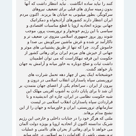
کنند را نباید ساده انگاشت . نباید انتظار داشت که آنها
بدون زمینه سازی های قبلی برای تضعیف نیروهای
سرکوبگر، بطور میلیونی به خیابان ها بریزند. اکنون مردم
ایران انتظار دارند کشورهای آزادیخواه و دمکراتیک
جهانی بویژه اتحادیه اروپا با قطع مناسبات اقتصادی و
سیاسی با این رژیم خونخوار و تروریست پرور، موجب
شوند روز بروز جمهوری اسلامی منزوی تر، ضعیف تر و
ناکارآمد تر شده و غرش ماشین سرکوبش بی صدا و
خاموش گردد. چرا که تنها از طریق پشتیبانی های موثر و
جهانی از خیزش های مردم ایران برای رهائی کشور از
حکومت این فرقه تبهکاراست که می توان اطمينان
داشت ثبات و صلح دوباره به خاور میانه و آرامش به جهان
باز خواهد گشت.
خوشبختانه اینک پس از چهار دهه تحمل شرارت های
تروريستی سپاه پاسداران انقلاب اسلامی در درون و
بیرون از ایران ، سرانجام یکی از اعضای جهان متمدن، بر
آن شد تا برای پايان دادن به آشوب آفرينی مهلک اين
شبه حکومت نظامی در ایران، چاره ای انديشيده و با
قراردادن سپاه پاسداران انقلاب اسلامی در لیست
سازمانهای تروریستی، ايران و خاورميانه و جهان را از اين
تشنج مدام برهاند.
ملتی که هرگز خود را در جنايات داخلی و خارجی اين رژيم
شريک ندانسته اکنون از اتحادیه اروپا و بویژه دولت آلمان
می خواهد تا برای رهائی از بحران های ناامنی و عملیات
تروریستی ناشی از اقدامات رژيم اسلامی در خاورمیانه