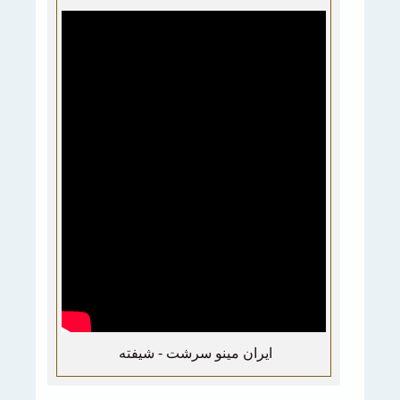
ايران مينو سرشت - شيفته