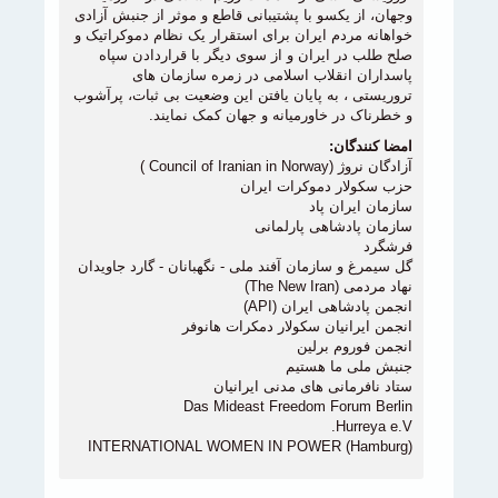
وجهان، از یکسو با پشتیبانی قاطع و موثر از جنبش آزادی
خواهانه مردم ایران برای استقرار یک نظام دموکراتیک و
صلح طلب در ایران و از سوی دیگر با قراردادن سپاه
پاسداران انقلاب اسلامی در زمره سازمان های
تروریستی ، به پایان یافتن این وضعیت بی ثبات، پرآشوب
و خطرناک در خاورمیانه و جهان کمک نمایند.
امضا کنندگان:
آزادگان نروژ (Council of Iranian in Norway )
حزب سکولار دموکرات ایران
سازمان ایران پاد
سازمان پادشاهی پارلمانی
فرشگرد
گل سیمرغ و سازمان آفند ملی - نگهبانان - گارد جاویدان
نهاد مردمی (The New Iran)
انجمن پادشاهی ایران (API)
انجمن ایرانیان سکولار دمکرات هانوفر
انجمن فوروم برلین
جنبش ملی ما هستیم
ستاد نافرمانی های مدنی ایرانیان
Das Mideast Freedom Forum Berlin
Hurreya e.V.
INTERNATIONAL WOMEN IN POWER (Hamburg)