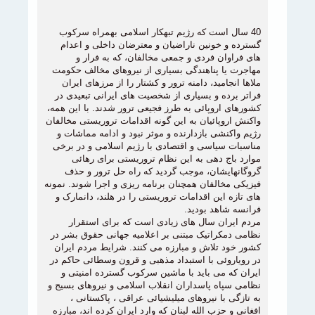
40 سال است که رژیم تبهکار اسلامی بهمراه سرکوب
گسترده و خونین ناراضیان و معترضان داخلی و اعدام
های فراوان فردی و جمعی مخالفان، که به فرار و
مهاجرت یا پناهندگی بسیاری از نیروهای مخالف حکومت
ملاها انجامید، دامنه ترور و کشتار را از مرزهای ایران
فراتر برده و بسیاری از شخصیت های ایرانی تبعیدی در
کشورهای اروپائی به طرز فجیعی ترور شدند. با این همه،
واکنش اروپائیان به این گونه اقدامات تروریستی مخالفان
رژیم واکنشی بازدارنده و موثر نبود و ادامه مماشات و
مناسبات سیاسی و اقتصادی با رژيم اسلامی و در برخی
موارد باج دهی به این نظام تروریستی برای رهائی
گروگانهایشان، موجب گردید که راه حل ترور و حذف
فیزیکی مخالفان همچنان برنامه ریزی و اجرا شوند. نمونه
های تازه این اقدامات تروریستی را در هلند، دانمارک و
فرانسه شاهد بودید.
مردم ایران سال های زیادی است که برای استقرار
نظامی دمکراتیک مبتنی بر اعلامیه جهانی حقوق بشر در
کشور خود تلاش و مبارزه می کنند. شرایط مردم ایران
در رویاروئی با استبداد مذهبی و قرون وسطائی حاکم در
ایران که می باید با ماشین سرکوب گسترده امنیتی و
نظامی سپاه پاسداران انقلاب اسلامی و نیروهای بسیج و
به تازگی با نیروهای میلیشیائی عراقی ، پاکستانی ،
افغانی و حزب الله لبنان که وارد ایران کرده اند، مبارزه