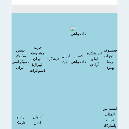
حزب
فیسبوک
جنبش
اندیشکده
مشروطه
اهزاده
کمپین
ایران
سکولار
آوای
فرشگرد
ایران
رضا
دادخواهی
چنج
دموکراسی
آزادی
(لیبرال
پهلوی
ایران
دموکرات)
یته بین
المللی
کیهان
رادیو
نجات
لندن
نارمک
اسارگاد