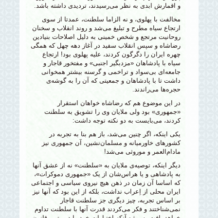
و اقمارش ابدی به نظر می‌رسیدند، تردیدی داشته باشد.
مخالفت با پهلوی، و نه الزاما سلطنت، عمدتا از سوی
ارتجاع سیاه مطرح و تبلیغ می‌شد و روند انقلاب و سخنان
روحانیت مرتجع و شخص خمینی به دلیل اصلاحات بنیادین
رضاشاه و سپس انقلاب سفید در آغاز دهه چهل که همگی
چهره ایران را دگرگون کردند، علیه پهلوی‌ بود! ارتجاع
سیاه با پادشاهان «مزدبگیر اجنبی» و مفتخور قاجار و
جامعه‌ای بی‌سواد و تراخمی و گرسنه بیشتر همخوانی
داشت تا با پادشاهان و جمعیتی که آن را به گوشه‌ی
حجره‌ها می‌راندند.
در این موضوع هم که رضاشاه خواهان استقرار
«جمهوری» بود ولی ملایان وی را تشویق به سلطنت
کردند، می‌بایست به دو نکته توجه داشت:
یکی اینکه، اگر چنین می‌شد، باز هم بنا به تجربه در
کشورهای خاورمیانه و مسلمان‌نشین، آن جمهوری نیز
مادام‌العمر و موروثی می‌شد!
دیگر اینکه، توصیه‌ی ملایان به «سلطنت» نه از عشق آنها
به پادشاهی و یا هراس‌شان از یک «جمهوری دموکرات»،
که اساسا آن زمان در ذهن هیچ نیروی سیاسی و اجتماعی
ایران محلی از اِعراب نداشت، بلکه از این بود که آنها نیز
بر اساس تجربه، چیز دیگری جز سلطنت قاجار
نمی‌شناختند و فکر می‌کردند قدرت آنها با سلطنت تداوم
خواهد یافت به ویژه آنکه اختیارات خود را در متمم قانون