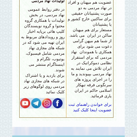
تولیدات نهاد مردمی
عضویت هم میهنان و افراد
در نهاد مردمی به دو
در دفتر روابط عمومی
صورت پشتیبانان حقیقی
نهاد مردمی، در بخش
برای ساکنین خارج کشور و
تولیدات با همکاری گروه
یا پشتیبانان
محتوا و گروه نویسندگان
مستعار برای
هم میهنان
کلیپ هائی برپایه اخبار
ساکن در ایران می باشد.
روز و رویدادهای مربوط به
از شما هم میهن گرامی
ایران تهیه می شود که در
دعوت می شود برای
شبکه های مجازی نهاد
همکاری با هموندان نهاد
مردمی شامل فیسبوک،
مردمی که برای استقرار
یوتیوب، تلگرام و
نظامی دموکراتیک در
اینستاگرام منتشر می
ایران تلاش می نمایند به
شوند.
نهاد مردمی بپیوندید و ما
برای بازدید
و یا اشتراک
را در اجرای پروژه های
در شبکه های مجازی نهاد
سرنگونی فرقه تبهکار
مردمی روی لوگوهای زیر
اسلامی حاکم در ایران
کلیک نمائید
یاری فرمائید.
برای خواندن راهنمای ثبت
عضویت اینجا کلیک کنید