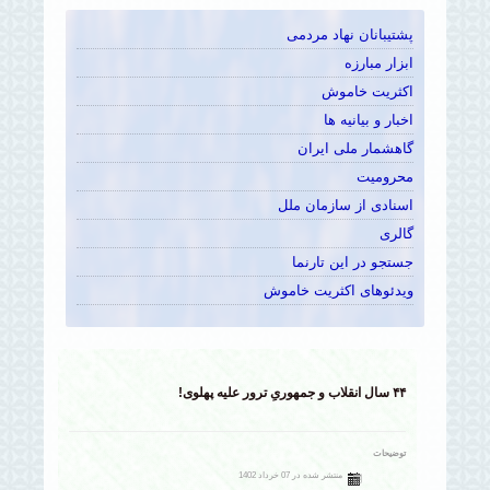
پشتیبانان نهاد مردمی
ابزار مبارزه
اکثریت خاموش
اخبار و بیانیه ها
گاهشمار ملی ایران
محرومیت
اسنادی از سازمان ملل
گالری
جستجو در این تارنما
ویدئوهای اکثریت خاموش
۴۴ سال انقلاب و جمهوریِ ترور علیه پهلوی!
توضیحات
منتشر شده در 07 خرداد 1402