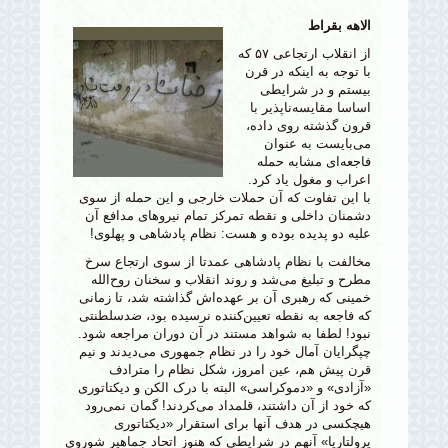
الاهه بقراط
از انقلاب ارتجاعی ۵۷ که
با توجه به اینکه در قرن
بیستم و در شرایطی
اساسا مقایسه‌ناپذیر با
قرون گذشته روی داده،
می‌بایست به عنوان
فاجعه‌ای مشابه حمله
اعراب و مغول یاد کرد.
با این تفاوت که آن حملات خارجی و این حمله از سوی
دشمنان داخلی و نقطه تمرکز تمام نیروهای مدافع آن
علیه دو پدیده بوده و هست: نظام پادشاهی و پهلوی!
مخالفت با نظام پادشاهی عمدتا از سوی ارتجاع سرخ
مطرح و تبلیغ می‌شد و روند انقلاب و سخنان روح‌الله
خمینی که رهبری آن بر عهده‌اش گذاشته شد، تا زمانی
که فاجعه به نقطه تعیین‌کننده نرسیده بود، ضدسلطنتی
نبود! لطفا به شواهد مستند در آن دوران مراجعه شود.
چپگرایان آمال خود را در نظام جمهوری می‌دیدند و نیم
قرن پیش هم، عین امروز، شکل نظام را مترادف
«آزادی» و «دموکراسی» البته با درک الکن و دیکتاتوری
که خود از آن داشتند، قلمداد می‌کردند! گمان نمی‌رود
هیچکسی در هدف آنها برای استقرار «دیکتاتوری
پرولتاریا» آنهم در شرایطی که هنوز اتحاد جماهیر شوروی