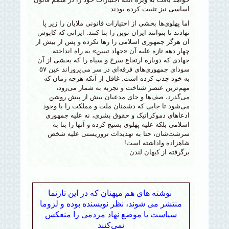
اساسی نیز تثبیت کرده بودند.
اما پهلوی‌ها بخشی از اختیارات قانونی ملایان را زیر پا
نهادند تا بتوانند ایران نوین را بنا کنند. ایرانی که کابوس
آن هرگز جمهوری اسلامی را رها نکرده و پس از بیش از
چهار دهه تازه علیه آن «جهاد تبیین» به راه انداخته.
جهادی که دوباره ارتجاع سرخ و سیاه را که بخشی از آن
سودای جمهوری‌های فرقه‌ای در سر می‌پروراند عین ۵۷
به خود جذب کرده است. غافل از آنکه هرچه زمان که
مهم‌ترین عنصر شناخت و تجربه به شمار می‌رود،
می‌گذرد، صف‌ها و جای مدعیان بیش از پیش روشن
می‌شود تا جایی که دشمنان ملت و مملکت را با وجود
ادعاهای دموکراتیک و حقوق بشری، نه علیه جمهوری
اسلامی بلکه علیه پهلوی بسیج کرده و آنها را بنا به
سرشت‌شان، حتا به تهدیدات تروریستی علیه شخص
شاهزاده واداشته است!
برگرفته از کیهان لندن
نوشته های هم میهنان که در این تارنما
منتشر می شوند، نظر نویسنده بوده و لزوما
سیاست یا موضع نهاد مردمی را منعکس
نمی‌کنند