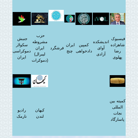
حزب
فیسبوک
جنبش
اندیشکده
مشروطه
شاهزاده
کمپین
ایران
سکولار
آوای
فرشگرد
ایران
رضا
دادخواهی
چنج
دموکراسی
آزادی
(لیبرال
پهلوی
ایران
دموکرات)
کمیته بین
المللی
کیهان
رادیو
نجات
لندن
نارمک
پاسارگاد