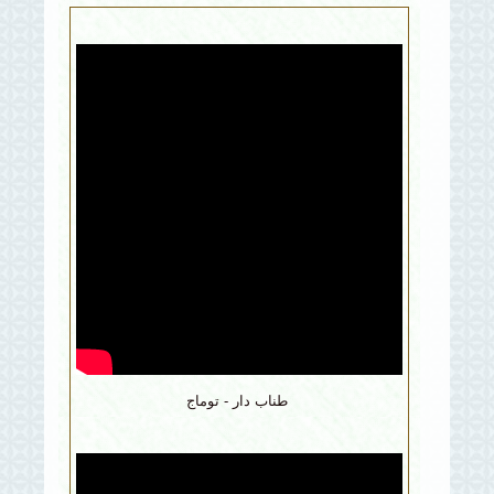
طناب دار - توماج